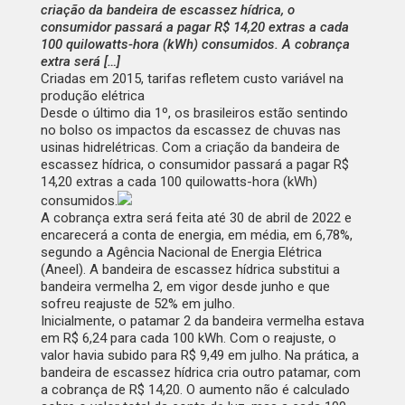
criação da bandeira de escassez hídrica, o
consumidor passará a pagar R$ 14,20 extras a cada
100 quilowatts-hora (kWh) consumidos. A cobrança
extra será […]
Criadas em 2015, tarifas refletem custo variável na
produção elétrica
Desde o último dia 1º, os brasileiros estão sentindo
no bolso os impactos da escassez de chuvas nas
usinas hidrelétricas. Com a criação da bandeira de
escassez hídrica,
o consumidor passará a pagar R$
14,20 extras
a cada 100 quilowatts-hora (kWh)
consumidos.
A cobrança extra será feita até 30 de abril de 2022 e
encarecerá a conta de energia, em média, em 6,78%,
segundo a Agência Nacional de Energia Elétrica
(Aneel). A bandeira de escassez hídrica substitui a
bandeira vermelha 2,
em vigor desde junho
e que
sofreu
reajuste de 52% em julho
.
Inicialmente, o patamar 2 da bandeira vermelha estava
em R$ 6,24 para cada 100 kWh. Com o reajuste, o
valor havia subido para R$ 9,49 em julho. Na prática, a
bandeira de escassez hídrica cria outro patamar, com
a cobrança de R$ 14,20. O aumento não é calculado