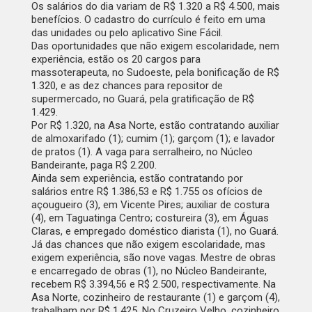
Os salários do dia variam de R$ 1.320 a R$ 4.500, mais
benefícios. O cadastro do currículo é feito em uma
das unidades ou pelo aplicativo Sine Fácil.
Das oportunidades que não exigem escolaridade, nem
experiência, estão os 20 cargos para
massoterapeuta, no Sudoeste, pela bonificação de R$
1.320, e as dez chances para repositor de
supermercado, no Guará, pela gratificação de R$
1.429.
Por R$ 1.320, na Asa Norte, estão contratando auxiliar
de almoxarifado (1); cumim (1); garçom (1); e lavador
de pratos (1). A vaga para serralheiro, no Núcleo
Bandeirante, paga R$ 2.200.
Ainda sem experiência, estão contratando por
salários entre R$ 1.386,53 e R$ 1.755 os ofícios de
açougueiro (3), em Vicente Pires; auxiliar de costura
(4), em Taguatinga Centro; costureira (3), em Águas
Claras, e empregado doméstico diarista (1), no Guará.
Já das chances que não exigem escolaridade, mas
exigem experiência, são nove vagas. Mestre de obras
e encarregado de obras (1), no Núcleo Bandeirante,
recebem R$ 3.394,56 e R$ 2.500, respectivamente. Na
Asa Norte, cozinheiro de restaurante (1) e garçom (4),
trabalham por R$ 1.425. No Cruzeiro Velho, cozinheiro