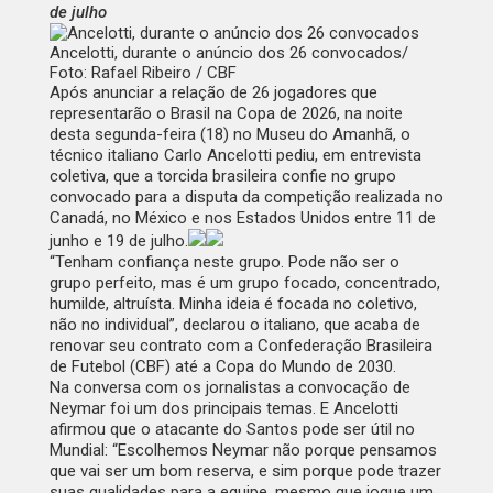
de julho
Ancelotti, durante o anúncio dos 26 convocados/
Foto:
Rafael Ribeiro / CBF
Após anunciar a relação de 26 jogadores que
representarão o Brasil na Copa de 2026, na noite
desta segunda-feira (18) no Museu do Amanhã, o
técnico italiano Carlo Ancelotti pediu, em entrevista
coletiva, que a torcida brasileira confie no grupo
convocado para a disputa da competição realizada no
Canadá, no México e nos Estados Unidos entre 11 de
junho e 19 de julho.
“Tenham confiança neste grupo. Pode não ser o
grupo perfeito, mas é um grupo focado, concentrado,
humilde, altruísta. Minha ideia é focada no coletivo,
não no individual”, declarou o italiano, que acaba de
renovar seu contrato com a Confederação Brasileira
de Futebol (CBF) até a Copa do Mundo de 2030.
Na conversa com os jornalistas a convocação de
Neymar foi um dos principais temas. E Ancelotti
afirmou que o atacante do Santos pode ser útil no
Mundial: “Escolhemos Neymar não porque pensamos
que vai ser um bom reserva, e sim porque pode trazer
suas qualidades para a equipe, mesmo que jogue um