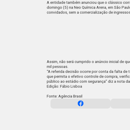
A entidade também anunciou que o clássico contr
domingo (5) na Neo Química Arena, em São Paulo,
convidados, sem a comercialização de ingressos 
Assim, não será cumprido o
anúncio inicial
de que
mil pessoas.
“A referida decisão ocorre por conta da falta d
que permita o efetivo controle de compra, verif
público ao estádio com segurança” diz a
nota
da
Edição: Fábio Lisboa
Fonte: Agência Brasil