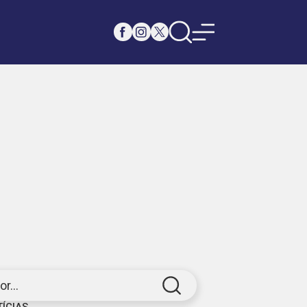
r...
TÍCIAS