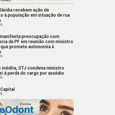
lândia recebem ação de
o à população em situação de rua
a
26
manifesta preocupação com
cia da PF em reunião com ministro
, que promete autonomia à
o
26
 inédita, STJ condena ministro
i à perda do cargo por assédio
26
Capital
26