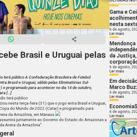
Gama e Cei
acolhiment
nesta sext
6 de agosto, 20
Ler mais
Mendonça 
independên
ebe Brasil e Uruguai pelas
da Justiça
corporaçã
6 de agosto, 20
Ler mais
 terá público A Confederação Brasileira de Futebol
Em decisão
tra Brasil e Uruguai, válido pelas Eliminatórias Sul-
Marco Buzz
 e programado para acontecer no dia 14 de outubro,
6 de agosto, 20
ara […]
Ler mais
ão terá público
ciou
nesta terça-feira (31) que o jogo entra Brasil e Uruguai,
Economia$
 a Copa do Mundo de 2022 (Catar) e programado para
6 de agosto, 20
 Arena da Amazônia, em Manaus.
Ler mais
e “assumirá juntamente ao Governo do Estado do Amazonas a
 da Arena da Amazônia”.
 geral