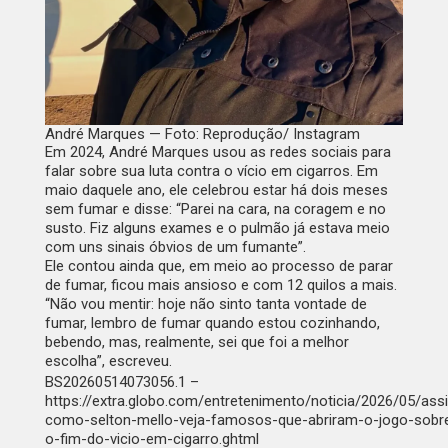
André Marques — Foto: Reprodução/ Instagram
Em 2024, André Marques usou as redes sociais para
falar sobre sua luta contra o vício em cigarros. Em
maio daquele ano, ele celebrou estar há dois meses
sem fumar e disse: “Parei na cara, na coragem e no
susto. Fiz alguns exames e o pulmão já estava meio
com uns sinais óbvios de um fumante”.
Ele contou ainda que, em meio ao processo de parar
de fumar, ficou mais ansioso e com 12 quilos a mais.
“Não vou mentir: hoje não sinto tanta vontade de
fumar, lembro de fumar quando estou cozinhando,
bebendo, mas, realmente, sei que foi a melhor
escolha”, escreveu.
BS20260514073056.1 –
https://extra.globo.com/entretenimento/noticia/2026/05/ass
como-selton-mello-veja-famosos-que-abriram-o-jogo-sobr
o-fim-do-vicio-em-cigarro.ghtml