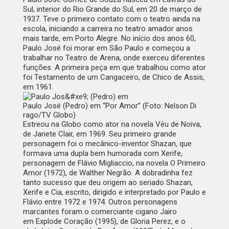
Sul, interior do Rio Grande do Sul, em 20 de março de
1937. Teve o primeiro contato com o teatro ainda na
escola, iniciando a carreira no teatro amador anos
mais tarde, em Porto Alegre. No início dos anos 60,
Paulo José foi morar em São Paulo e começou a
trabalhar no Teatro de Arena, onde exerceu diferentes
funções. A primeira peça em que trabalhou como ator
foi
Testamento de um Cangaceiro
, de Chico de Assis,
em 1961.
Paulo José (Pedro) em “Por Amor” (Foto: Nelson Di
rago/TV Globo)
Estreou na Globo como ator na novela Véu de Noiva,
de Janete Clair, em 1969. Seu primeiro grande
personagem foi o mecânico-inventor Shazan, que
formava uma dupla bem humorada com Xerife,
personagem de Flávio Migliaccio, na novela
O Primeiro
Amor
(1972), de Walther Negrão. A dobradinha fez
tanto sucesso que deu origem ao seriado
Shazan,
Xerife e Cia
, escrito, dirigido e interpretado por Paulo e
Flávio entre 1972 e 1974. Outros personagens
marcantes foram o comerciante cigano Jairo
em
Explode Coração
(1995), de Gloria Perez, e o