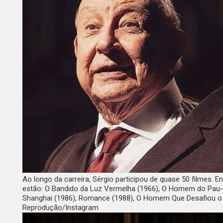
Ao longo da carreira, Sérgio participou de quase 50 filmes. 
estão:
O Bandido da Luz Vermelha
(1966),
O Homem do Pau-b
Shanghai
(1986),
Romance
(1988),
O Homem Que Desafiou o
Reprodução/Instagram