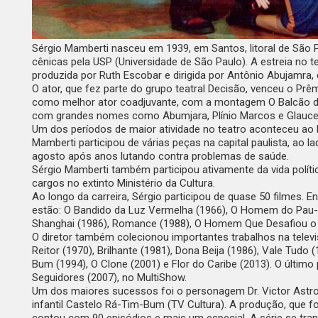
Sérgio Mamberti nasceu em 1939, em Santos, litoral de São
cênicas pela USP (Universidade de São Paulo)
. A estreia no 
produzida por Ruth Escobar e dirigida por Antônio Abujamra,
O ator, que fez parte do grupo teatral Decisão, venceu o Pr
como melhor ator coadjuvante, com a montagem O Balcão d
com grandes nomes como Abumjara, Plínio Marcos e Glauce
Um dos períodos de maior atividade no teatro aconteceu ao
Mamberti participou de várias peças na capital paulista, ao 
agosto após anos lutando contra problemas de saúde.
Sérgio Mamberti também participou ativamente da vida polític
cargos no extinto Ministério da Cultura.
Ao longo da carreira, Sérgio participou de quase 50 filmes. 
estão:
O Bandido da Luz Vermelha
(1966),
O Homem do Pau-b
Shanghai
(1986),
Romance
(1988),
O Homem Que Desafiou o
O diretor também colecionou importantes trabalhos na telev
Reitor
(1970),
Brilhante
(1981),
Dona Beija
(1986),
Vale Tudo
(
Bum
(1994),
O Clone
(2001) e
Flor do Caribe
(2013). O último
Seguidores
(2007), no MultiShow.
Um dos maiores sucessos foi o personagem Dr. Victor Astroba
infantil
Castelo Rá-Tim-Bum
(TV Cultura). A produção, que fo
contou com 90 episódios e mais um especial. A série se 