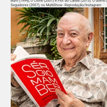
Bum
(1994),
O Clone
(2001) e
Flor do Caribe
(2013). O último
Seguidores
(2007), no MultiShow -Reprodução/Instagram