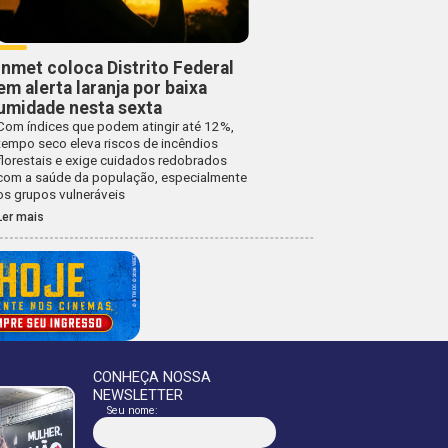
Inmet coloca Distrito Federal
em alerta laranja por baixa
umidade nesta sexta
Com índices que podem atingir até 12%,
tempo seco eleva riscos de incêndios
florestais e exige cuidados redobrados
com a saúde da população, especialmente
os grupos vulneráveis
Ler mais
CONHEÇA NOSSA
NEWSLETTER
Seu nome: