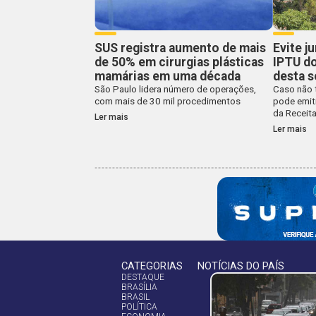
SUS registra aumento de mais
Evite j
de 50% em cirurgias plásticas
IPTU do
mamárias em uma década
desta s
São Paulo lidera número de operações,
Caso não t
com mais de 30 mil procedimentos
pode emit
da Receit
Ler mais
Ler mais
CATEGORIAS
NOTÍCIAS DO PAÍS
DESTAQUE
BRASÍLIA
BRASIL
POLÍTICA