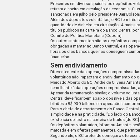
Presentes em diversos países, os depósitos vol
retiram dinheiro em circulação da economia. O u
sancionada em julho pelo presidente Jair Bolson
Além dos depósitos voluntários, o BC tem três fe
quantidade de dinheiro em circulação. A mais 
títulos públicos na carteira do Banco Central por
Comitê de Política Monetária (Copom).
Os outros instrumentos são os depósitos compuls
obrigadas a manter no Banco Central, e as oper
horas ou dias bancos que não conseguem cumprir
financeiras.
Sem endividamento
Diferentemente das operações compromissadas, 
voluntários não impactam o endividamento do 
Mercado Aberto do BC, André de Oliveira Amante
semelhante à das operações compromissadas, at
Apesar da remuneração similar, o volume volunta
Central deve ficar bem abaixo dos níveis das 
bilhões a R$ 930 bilhões em operações comprom
Para o chefe de departamento do Banco Central,
simplicidade e na praticidade. “Do lado do Banc
existência de lastro na carteira de títulos [do BC
Os depósitos voluntários, informou Amante, ser
marcada e em ofertas permanentes, que permit
Segundo ele, o BC pretende começar a oferecer 