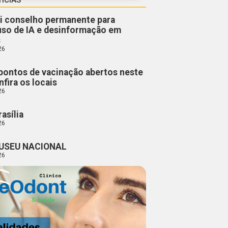
ui conselho permanente para
so de IA e desinformação em
s
26
 pontos de vacinação abertos neste
fira os locais
26
asília
26
USEU NACIONAL
26