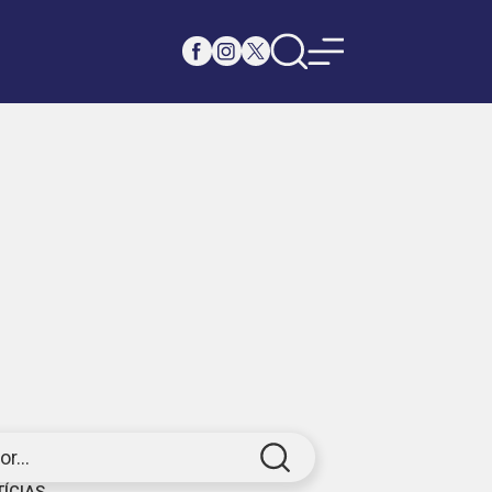
r...
TÍCIAS