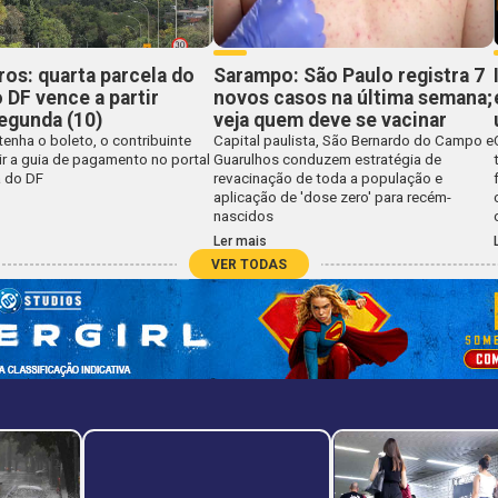
uros: quarta parcela do
Sarampo: São Paulo registra 7
 DF vence a partir
novos casos na última semana;
egunda (10)
veja quem deve se vacinar
enha o boleto, o contribuinte
Capital paulista, São Bernardo do Campo e
ir a guia de pagamento no portal
Guarulhos conduzem estratégia de
a do DF
revacinação de toda a população e
aplicação de 'dose zero' para recém-
nascidos
Ler mais
VER TODAS