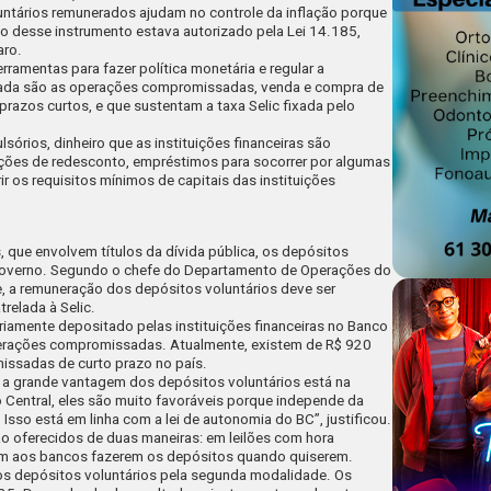
untários remunerados ajudam no controle da inflação porque
so desse instrumento estava autorizado pela
Lei 14.185
,
aro.
rramentas para fazer política monetária e regular a
usada são as operações compromissadas, venda e compra de
 prazos curtos, e que sustentam a taxa Selic fixada pelo
órios, dinheiro que as instituições financeiras são
ações de redesconto, empréstimos para socorrer por algumas
 os requisitos mínimos de capitais das instituições
que envolvem títulos da dívida pública, os depósitos
governo. Segundo o chefe do Departamento de Operações do
, a remuneração dos depósitos voluntários deve ser
relada à Selic.
riamente depositado pelas instituições financeiras no Banco
operações compromissadas. Atualmente, existem de R$ 920
issadas de curto prazo no país.
 a grande vantagem dos depósitos voluntários está na
o Central, eles são muito favoráveis porque independe da
]. Isso está em linha com a lei de autonomia do BC”, justificou.
ão oferecidos de duas maneiras: em leilões com hora
em aos bancos fazerem os depósitos quando quiserem.
os depósitos voluntários pela segunda modalidade. Os