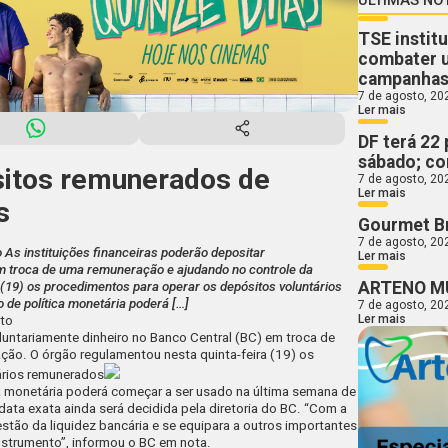
TSE instit
combater u
campanha
7 de agosto, 20
Ler mais
DF terá 22
sábado; con
itos remunerados de
7 de agosto, 20
Ler mais
s
Gourmet Br
7 de agosto, 20
 As instituições financeiras poderão depositar
Ler mais
em troca de uma remuneração e ajudando no controle da
ARTENO M
 (19) os procedimentos para operar os depósitos voluntários
de política monetária poderá […]
7 de agosto, 20
Ler mais
sto
oluntariamente dinheiro no Banco Central (BC) em troca de
ção. O órgão regulamentou nesta quinta-feira (19) os
ários remunerados
a monetária poderá começar a ser usado na última semana de
ata exata ainda será decidida pela diretoria do BC. “Com a
stão da liquidez bancária e se equipara a outros importantes
strumento”, informou o BC em nota.