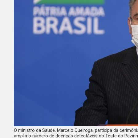
O ministro da Saúde, Marcelo Queiroga, participa da cerimôn
amplia o número de doenças detectáveis no Teste do Pezin