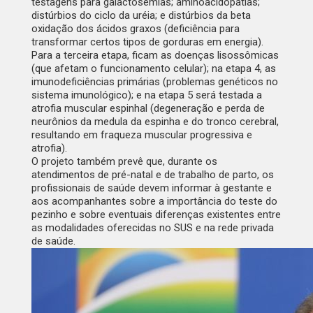
testagens para galactosemias; aminoacidopatias;
distúrbios do ciclo da uréia; e distúrbios da beta
oxidação dos ácidos graxos (deficiência para
transformar certos tipos de gorduras em energia).
Para a terceira etapa, ficam as doenças lisossômicas
(que afetam o funcionamento celular); na etapa 4, as
imunodeficiências primárias (problemas genéticos no
sistema imunológico); e na etapa 5 será testada a
atrofia muscular espinhal (degeneração e perda de
neurônios da medula da espinha e do tronco cerebral,
resultando em fraqueza muscular progressiva e
atrofia).
O projeto também prevê que, durante os
atendimentos de pré-natal e de trabalho de parto, os
profissionais de saúde devem informar à gestante e
aos acompanhantes sobre a importância do teste do
pezinho e sobre eventuais diferenças existentes entre
as modalidades oferecidas no SUS e na rede privada
de saúde.