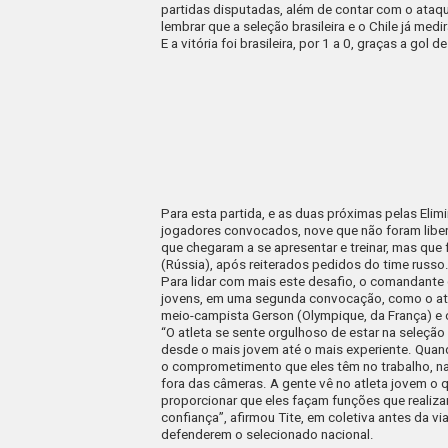
partidas disputadas, além de contar com o ata
lembrar que a seleção brasileira e o Chile já med
E a vitória foi brasileira, por 1 a 0, graças a gol
Para esta partida, e as duas próximas pelas Elim
jogadores convocados, nove que não foram liber
que chegaram a se apresentar e treinar, mas que
(Rússia), após reiterados pedidos do time russo
Para lidar com mais este desafio, o comandante 
jovens, em uma segunda convocação, como o atac
meio-campista Gerson (Olympique, da França) e o
“O atleta se sente orgulhoso de estar na seleção
desde o mais jovem até o mais experiente. Quando
o comprometimento que eles têm no trabalho, na p
fora das câmeras. A gente vê no atleta jovem o 
proporcionar que eles façam funções que realiza
confiança”, afirmou Tite, em coletiva antes da vi
defenderem o selecionado nacional.