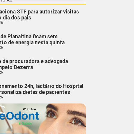
aciona STF para autorizar visitas
o dia dos pais
26
de Planaltina ficam sem
to de energia nesta quinta
26
o da procuradora e advogada
mpelo Bezerra
26
namento 24h, lactário do Hospital
rsonaliza dietas de pacientes
26