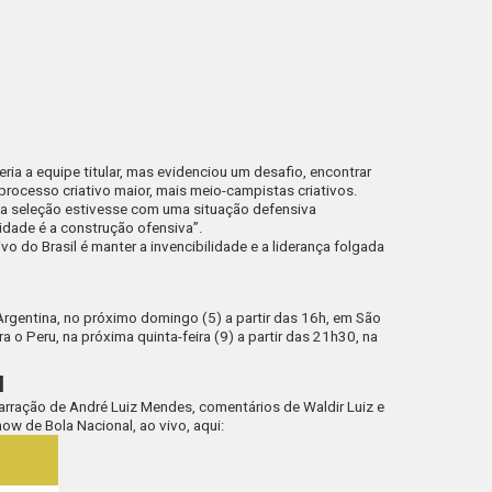
eria a equipe titular, mas evidenciou um desafio, encontrar
rocesso criativo maior, mais meio-campistas criativos.
e a seleção estivesse com uma situação defensiva
ridade é a construção ofensiva”.
o do Brasil é manter a invencibilidade e a liderança folgada
 Argentina, no próximo domingo (5) a partir das 16h, em São
ra o Peru, na próxima quinta-feira (9) a partir das 21h30, na
l
narração de André Luiz Mendes, comentários de Waldir Luiz e
 de Bola Nacional, ao vivo, aqui: