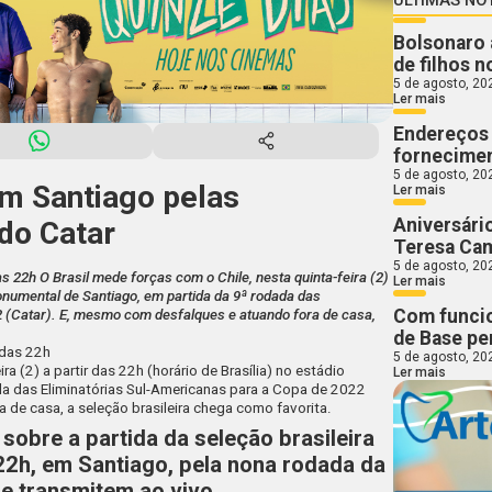
Bolsonaro 
de filhos n
5 de agosto, 20
Ler mais
Endereços 
fornecimen
5 de agosto, 20
em Santiago pelas
Ler mais
Aniversári
 do Catar
Teresa Ca
5 de agosto, 20
das 22h O Brasil mede forças com o Chile, nesta quinta-feira (2)
Ler mais
Monumental de Santiago, em partida da 9ª rodada das
Com funcio
2 (Catar). E, mesmo com desfalques e atuando fora de casa,
de Base pe
 das 22h
5 de agosto, 20
ra (2) a partir das 22h (horário de Brasília) no estádio
Ler mais
a das Eliminatórias Sul-Americanas para a Copa de 2022
 de casa, a seleção brasileira chega como favorita.
sobre a partida da seleção brasileira
 22h, em Santiago, pela nona rodada da
e transmitem ao vivo