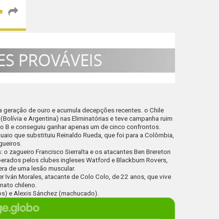
a geração de ouro e acumula decepções recentes. o Chile
Bolívia e Argentina) nas Eliminatórias e teve campanha ruim
o B e conseguiu ganhar apenas um de cinco confrontos.
uguaio que substituiu Reinaldo Rueda, que foi para a Colômbia,
gueiros.
s: o zagueiro
Francisco Sierralta
e os atacantes
Ben Brereton
iberados pelos clubes ingleses Watford e Blackburn Rovers,
pera de uma lesão muscular.
r Iván Morales, atacante de Colo Colo, de 22 anos, que vive
ato chileno.
dos) e Alexis Sánchez (machucado).