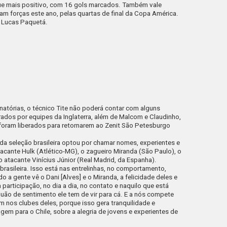
que mais positivo, com 16 gols marcados. Também vale
iram forças este ano, pelas quartas de final da Copa América.
 de Lucas Paquetá.
inatórias, o técnico Tite não poderá contar com alguns
ados por equipes da Inglaterra, além de Malcom e Claudinho,
 foram liberados para retornarem ao Zenit São Petesburgo
.
da seleção brasileira optou por chamar nomes, experientes e
ante Hulk (Atlético-MG), o zagueiro Miranda (São Paulo), o
 atacante Vinícius Júnior (Real Madrid, da Espanha).
 brasileira. Isso está nas entrelinhas, no comportamento,
 a gente vê o Dani [Alves] e o Miranda, a felicidade deles e
articipação, no dia a dia, no contato e naquilo que está
quão de sentimento ele tem de vir para cá. E a nós compete
m nos clubes deles, porque isso gera tranquilidade e
agem para o Chile, sobre a alegria de jovens e experientes de