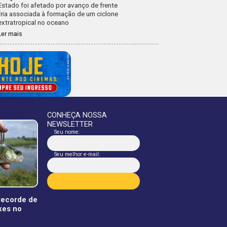
Estado foi afetado por avanço de frente
fria associada à formação de um ciclone
extratropical no oceano
Ler mais
CONHEÇA NOSSA
NEWSLETTER
Seu nome:
Seu melhor e-mail:
 recorde de
xes no