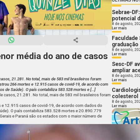
Sebrae-DF:
potencial 
8 de agosto, 20
Ler mais
Faculdade 
graduação
8 de agosto, 20
menor média do ano de casos
Ler mais
Sesc-DF av
9
ampliar ac
8 de agosto, 20
casos, 21.281. No total, mais de 583 mil brasileiros foram
Ler mais
gistrou 266 mortes e 12.915 casos de covid-19, de acordo com
Cardiologi
s de Saúde). O país contabiliza 583.528 mortes e […]
de casos, 21.281. No total, mais de 583 mil brasileiros foram
colesterol 
8 de agosto, 20
es e 12.915 casos de covid-19, de acordo com dados do
Ler mais
aúde). O país contabiliza 583.528 mortes e 20.890.779
s Gerais e Paraná são os estados com o maior número de