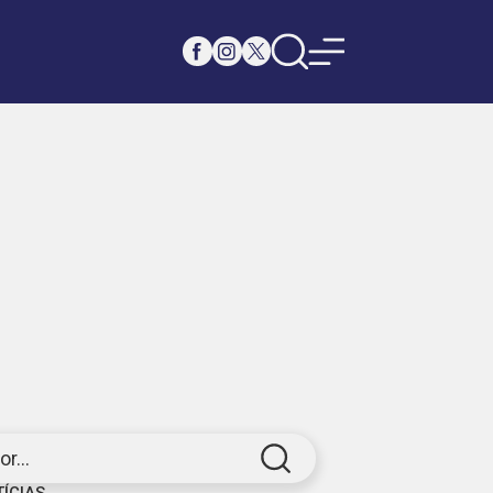
r...
TÍCIAS