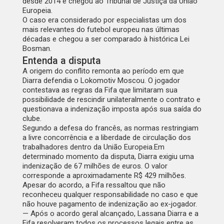
desde 2014 e chegou ao Tribunal de Justiça da União
Europeia.
O caso era considerado por especialistas um dos
mais relevantes do futebol europeu nas últimas
décadas e chegou a ser comparado à histórica Lei
Bosman.
Entenda a disputa
A origem do conflito remonta ao período em que
Diarra defendia o Lokomotiv Moscou. O jogador
contestava as regras da Fifa que limitaram sua
possibilidade de rescindir unilateralmente o contrato e
questionava a indenização imposta após sua saída do
clube.
Segundo a defesa do francês, as normas restringiam
a livre concorrência e a liberdade de circulação dos
trabalhadores dentro da União Europeia.Em
determinado momento da disputa, Diarra exigiu uma
indenização de 67 milhões de euros. O valor
corresponde a aproximadamente R$ 429 milhões.
Apesar do acordo, a Fifa ressaltou que não
reconheceu qualquer responsabilidade no caso e que
não houve pagamento de indenização ao ex-jogador.
— Após o acordo geral alcançado, Lassana Diarra e a
Fifa resolveram todos os processos legais entre as