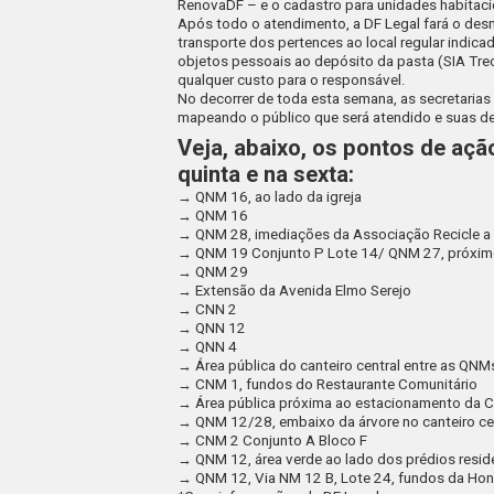
RenovaDF – e o cadastro para unidades habitaci
Após todo o atendimento, a DF Legal fará o des
transporte dos pertences ao local regular indica
objetos pessoais ao depósito da pasta (SIA Trec
qualquer custo para o responsável.
No decorrer de toda esta semana, as secretarias
mapeando o público que será atendido e suas 
Veja, abaixo, os pontos de aç
quinta e na sexta:
→ QNM 16, ao lado da igreja
→ QNM 16
→ QNM 28, imediações da Associação Recicle a 
→ QNM 19 Conjunto P Lote 14/ QNM 27, próximo
→ QNM 29
→ Extensão da Avenida Elmo Serejo
→ CNN 2
→ QNN 12
→ QNN 4
→ Área pública do canteiro central entre as QNMs
→ CNM 1, fundos do Restaurante Comunitário
→ Área pública próxima ao estacionamento da C
→ QNM 12/28, embaixo da árvore no canteiro ce
→ CNM 2 Conjunto A Bloco F
→ QNM 12, área verde ao lado dos prédios resid
→ QNM 12, Via NM 12 B, Lote 24, fundos da Ho