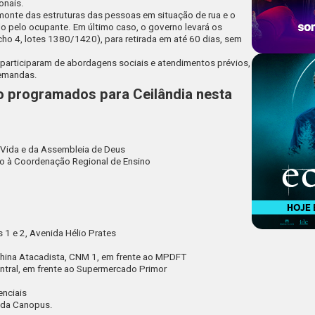
onais.
monte das estruturas das pessoas em situação de rua e o
do pelo ocupante. Em último caso, o governo levará os
ho 4, lotes 1380/1420), para retirada em até 60 dias, sem
 participaram de abordagens sociais e atendimentos prévios,
demandas.
ão programados para Ceilândia nesta
Vida e da Assembleia de Deus
 à Coordenação Regional de Ensino
 1 e 2, Avenida Hélio Prates
hina Atacadista, CNM 1, em frente ao MPDFT
ntral, em frente ao Supermercado Primor
enciais
nda Canopus.