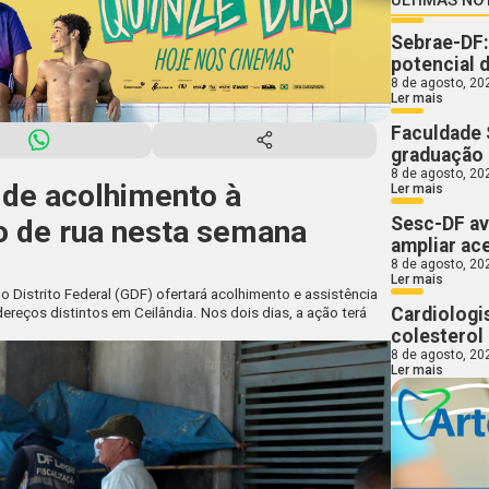
Sebrae-DF:
potencial 
8 de agosto, 20
Ler mais
Faculdade 
graduação
8 de agosto, 20
 de acolhimento à
Ler mais
Sesc-DF av
o de rua nesta semana
ampliar ac
8 de agosto, 20
Ler mais
do Distrito Federal (GDF) ofertará acolhimento e assistência
Cardiologi
ereços distintos em Ceilândia. Nos dois dias, a ação terá
colesterol 
8 de agosto, 20
Ler mais