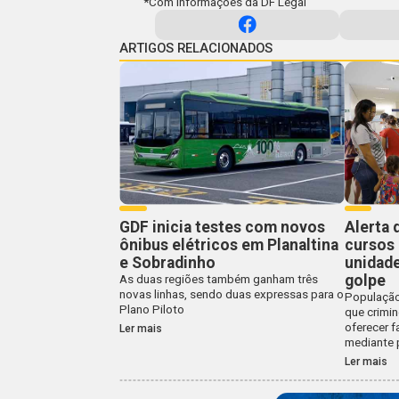
*
Com informações da DF Legal
ARTIGOS RELACIONADOS
GDF inicia testes com novos
Alerta 
ônibus elétricos em Planaltina
cursos
e Sobradinho
unidade
golpe
As duas regiões também ganham três
novas linhas, sendo duas expressas para o
População
Plano Piloto
que crimi
oferecer 
Ler mais
mediante
Ler mais