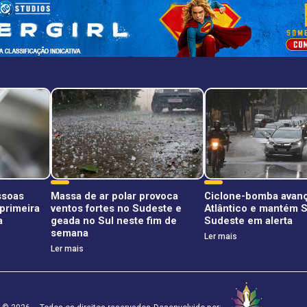
ssoas
Massa de ar polar provoca
Ciclone-bomba avanç
primeira
ventos fortes no Sudeste e
Atlântico e mantém S
a
geada no Sul neste fim de
Sudeste em alerta
semana
Ler mais
Ler mais