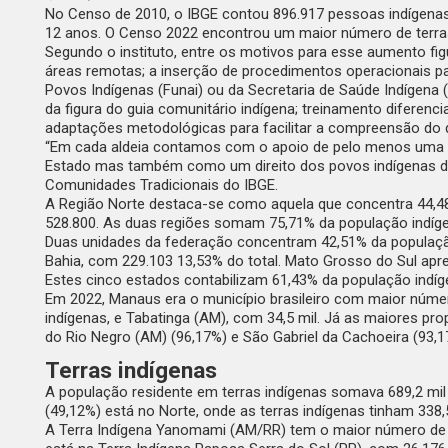
No Censo de 2010, o IBGE contou 896.917 pessoas indígenas,
12 anos. O Censo 2022 encontrou um maior número de terras
Segundo o instituto, entre os motivos para esse aumento fi
áreas remotas; a inserção de procedimentos operacionais pa
Povos Indígenas (Funai) ou da Secretaria de Saúde Indígena (
da figura do guia comunitário indígena; treinamento diferenc
adaptações metodológicas para facilitar a compreensão do q
“Em cada aldeia contamos com o apoio de pelo menos uma l
Estado mas também como um direito dos povos indígenas de 
Comunidades Tradicionais do IBGE.
A Região Norte destaca-se como aquela que concentra 44,48
528.800. As duas regiões somam 75,71% da população indígen
Duas unidades da federação concentram 42,51% da população
Bahia, com 229.103 13,53% do total. Mato Grosso do Sul apr
Estes cinco estados contabilizam 61,43% da população indíg
Em 2022, Manaus era o município brasileiro com maior número
indígenas, e Tabatinga (AM), com 34,5 mil. Já as maiores p
do Rio Negro (AM) (96,17%) e São Gabriel da Cachoeira (93,1
Terras indígenas
A população residente em terras indígenas somava 689,2 mil
(49,12%) está no Norte, onde as terras indígenas tinham 338,5
A Terra Indígena Yanomami (AM/RR) tem o maior número de pe