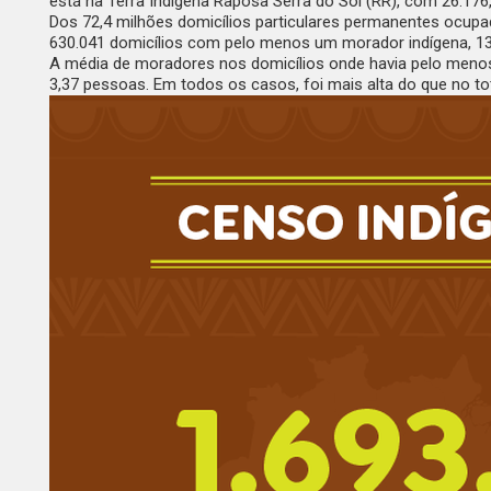
está na Terra Indígena Raposa Serra do Sol (RR), com 26.176,
Dos 72,4 milhões domicílios particulares permanentes ocupa
630.041 domicílios com pelo menos um morador indígena, 137.
A média de moradores nos domicílios onde havia pelo menos u
3,37 pessoas. Em todos os casos, foi mais alta do que no tota