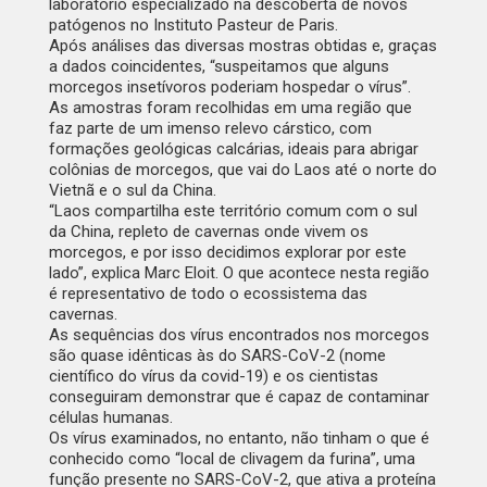
laboratório especializado na descoberta de novos
patógenos no Instituto Pasteur de Paris.
Após análises das diversas mostras obtidas e, graças
a dados coincidentes, “suspeitamos que alguns
morcegos insetívoros poderiam hospedar o vírus”.
As amostras foram recolhidas em uma região que
faz parte de um imenso relevo cárstico, com
formações geológicas calcárias, ideais para abrigar
colônias de morcegos, que vai do Laos até o norte do
Vietnã e o sul da China.
“Laos compartilha este território comum com o sul
da China, repleto de cavernas onde vivem os
morcegos, e por isso decidimos explorar por este
lado”, explica Marc Eloit. O que acontece nesta região
é representativo de todo o ecossistema das
cavernas.
As sequências dos vírus encontrados nos morcegos
são quase idênticas às do SARS-CoV-2 (nome
científico do vírus da covid-19) e os cientistas
conseguiram demonstrar que é capaz de contaminar
células humanas.
Os vírus examinados, no entanto, não tinham o que é
conhecido como “local de clivagem da furina”, uma
função presente no SARS-CoV-2, que ativa a proteína