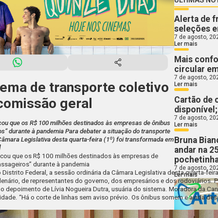
Alerta de 
seleções e
7 de agosto, 20
Ler mais
Mais confo
circular e
7 de agosto, 20
tema de transporte coletivo
Ler mais
Cartão de 
comissão geral
disponível
7 de agosto, 20
licou que os R$ 100 milhões destinados às empresas de ônibus
Ler mais
os” durante à pandemia Para debater a situação do transporte
Bruna Bian
 Câmara Legislativa desta quarta-feira (1º) foi transformada em
]
andar na 2
plicou que os R$ 100 milhões destinados às empresas de
pochetinha
passageiros” durante à pandemia
7 de agosto, 20
 Distrito Federal, a sessão ordinária da Câmara Legislativa desta quarta-feir
Ler mais
 plenário, de representantes do governo, dos empresários e dos rodoviários.
m o depoimento de Lívia Nogueira Dutra, usuária do sistema. Moradora da Can
lidade. “Há o corte de linhas sem aviso prévio. Os ônibus somem e ainda des