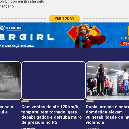
os Unidos em Brasília pelo
ericano.
VER TODAS
a pelo
Com ventos de até 120 km/h,
Dupla jornada e sob
ul e
temporal tem tornado, gera
doméstica elevam
desabrigados e derruba muro
vulnerabilidade de m
de presídio no RS
violência
Ler mais
Ler mais