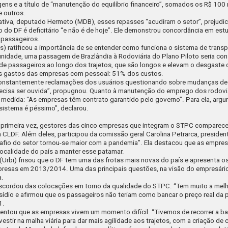
ens e a título de “manutenção do equilíbrio financeiro”, somados os R$ 10
e outros.
lativa, deputado Hermeto (MDB), esses repasses “acudiram o setor”, prejudi
 do DF é deficitário “e não é de hoje”. Ele demonstrou concordância em est
s passageiros.
 ratificou a importância de se entender como funciona o sistema de transp
 unidade, uma passagem de Brazlândia à Rodoviária do Plano Piloto seria con
 de passageiros ao longo dos trajetos, que são longos e elevam o desgaste
s gastos das empresas com pessoal: 51% dos custos.
 constantemente reclamações dos usuários questionando sobre mudanças de 
recisa ser ouvida”, propugnou. Quanto à manutenção do emprego dos rodoviá
 medida: “As empresas têm contrato garantido pelo governo”. Para ela, arg
sistema é péssimo”, declarou.
la primeira vez, gestores das cinco empresas que integram o STPC compare
 CLDF. Além deles, participou da comissão geral Carolina Petrarca, preside
afio do setor tornou-se maior com a pandemia”. Ela destacou que as empr
 localidade do país a manter esse patamar.
Urbi) frisou que o DF tem uma das frotas mais novas do país e apresenta o
resas em 2013/2014. Uma das principais questões, na visão do empresário, 
a.
 discordou das colocações em torno da qualidade do STPC. “Tem muito a mel
subsídio e afirmou que os passageiros não teriam como bancar o preço real d
1.
ntou que as empresas vivem um momento difícil. “Tivemos de recorrer a ban
nvestir na malha viária para dar mais agilidade aos trajetos, com a criação de