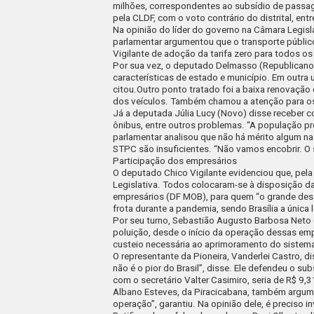
milhões, correspondentes ao subsídio de passag
pela CLDF, com o voto contrário do distrital, entr
Na opinião do líder do governo na Câmara Legis
parlamentar argumentou que o transporte público
Vigilante de adoção da tarifa zero para todos o
Por sua vez, o deputado Delmasso (Republicanos)
características de estado e município. Em outra
citou.
Outro ponto tratado foi a baixa renovação
dos veículos. Também chamou a atenção para o
Já a deputada Júlia Lucy (Novo) disse receber
ônibus, entre outros problemas. “A população p
parlamentar analisou que não há mérito algum na
STPC são insuficientes. “Não vamos encobrir. O 
Participação dos empresários
O deputado Chico Vigilante evidenciou que, pe
Legislativa. Todos colocaram-se à disposição da
empresários (DF MOB), para quem “o grande des
frota durante a pandemia, sendo Brasília a única
Por seu turno, Sebastião Augusto Barbosa Neto (
poluição, desde o início da operação dessas emp
custeio necessária ao aprimoramento do sistem
O representante da Pioneira, Vanderlei Castro,
não é o pior do Brasil”, disse. Ele defendeu o 
com o secretário Valter Casimiro, seria de R$ 9,3
Albano Esteves, da Piracicabana, também argume
operação”, garantiu. Na opinião dele, é preciso i