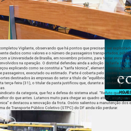
ompletou Vigilante, observando que há pontos que precisam ser explicitad
ente dados como valores e o número de passageiros transportados, públic
om a Universidade de Brasília, em novembro próximo, para tentar encontrar
envolvidos na operação. O distrital defendeu ainda a adoção da tarifa zero 
meçou explicando como se constitui a “tarifa técnica”, elemento sempre pres
de passageiros, executado ou estimado. Parte é coberta pelo usuário e o res
rtes destinados às empresas do setor a título de “equilíbrio do sistema”,
a terça-feira (31)
, o titular da pasta justificou que, durante a pandemia, ho
as.
sindicato da categoria, que fez a defesa do sistema atual. “Refuto que Brasí
 melhor do que antes. Lutamos muito para chegar ao quadro atual”, asseguro
écnica” e destacou a renovação da frota. Osório salientou a manutenção dos
ma de Transporte Público Coletivo (STPC) do DF ainda irão perdurar.