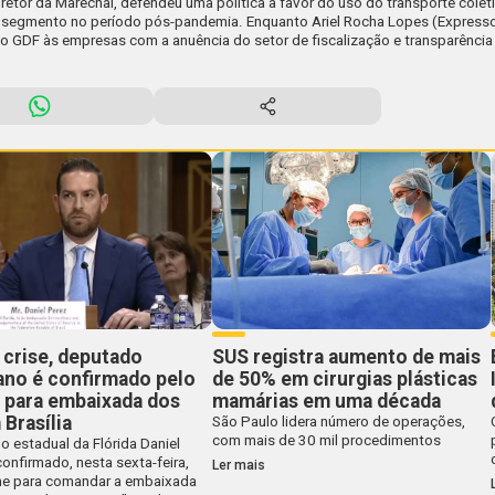
diretor da Marechal, defendeu uma política a favor do uso do transporte colet
o segmento no período pós-pandemia. Enquanto Ariel Rocha Lopes (Expresso
elo GDF às empresas com a anuência do setor de fiscalização e transparência
 crise, deputado
SUS registra aumento de mais
ano é confirmado pelo
de 50% em cirurgias plásticas
 para embaixada dos
mamárias em uma década
Brasília
São Paulo lidera número de operações,
com mais de 30 mil procedimentos
 estadual da Flórida Daniel
confirmado, nesta sexta-feira,
Ler mais
e para comandar a embaixada