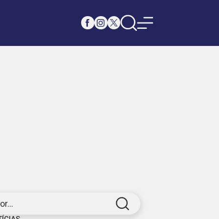
r...
TÍCIAS