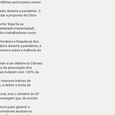
0 milhões autorizados ontem
cado durante a pandemia. O
udar a proposta de Chico
orte.
“Aqui há as
siderada interestadual”,
 dos trabalhadores como
horários e frequência dos
rios durante a pandemia, a
umentos sobre a melhoria do
ceram a um debate na Câmara
nte da associação dos
esas rodaram com 100% da
s menores índices de
é definir a fonte de
horar, mas o sistema do DF
a passagem que, de acordo
cos para garantir a
 corredores exclusivos.