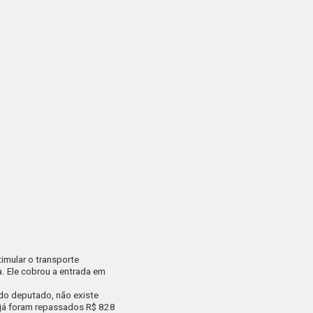
imular o transporte
ma. Ele cobrou a entrada em
 do deputado, não existe
ra já foram repassados R$ 828