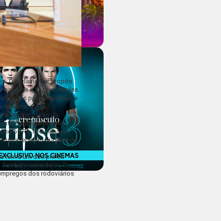
os. O parlamentar propôs
o pagante e as gratuidades.
 soluções para a questão, e
no sistema.
ente na discussão da
tante é subsidiado pelo
 como os
R$ 100 milhões
uve uma redução drástica de
lia tenha um dos piores
u. Também considerou “o
 empregos dos rodoviários