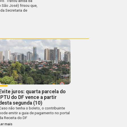
ivo. Tratou ainda da
 São José) frisou que,
 da Secretaria de
Evite juros: quarta parcela do
IPTU do DF vence a partir
desta segunda (10)
Caso não tenha o boleto, o contribuinte
pode emitir a guia de pagamento no portal
da Receita do DF
Ler mais