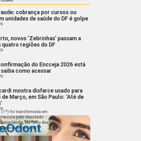
fraude: cobrança por cursos ou
m unidades de saúde do DF é golpe
26
rto, novos ‘Zebrinhas’ passam a
m quatro regiões do DF
26
confirmação do Encceja 2026 está
; saiba como acessar
26
cardi mostra disfarce usado para
5 de Março, em São Paulo: ‘Até de
’
26
a (1º) foi transformada em
 Proposta pelo deputado
dangolândia, ela falou das
apareceu o terminal. O