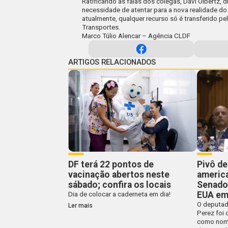
Ratificando as falas dos colegas, Davi Olbertz, 
necessidade de atentar para a nova realidade d
atualmente, qualquer recurso só é transferido p
Transportes.
Marco Túlio Alencar – Agência CLDF
ARTIGOS RELACIONADOS
DF terá 22 pontos de
Pivô de
vacinação abertos neste
americ
sábado; confira os locais
Senado
EUA em 
Dia de colocar a caderneta em dia!
O deputado
Ler mais
Perez foi 
como nom