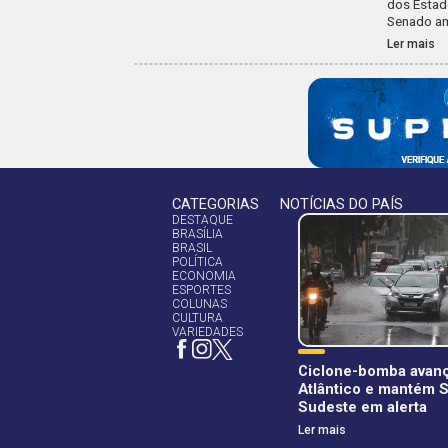
dos Estad
Senado am
Ler mais
CATEGORIAS
NOTÍCIAS DO PAÍS
DESTAQUE
BRASÍLIA
BRASIL
POLÍTICA
ECONOMIA
ESPORTES
COLUNAS
CULTURA
VARIEDADES
Ciclone-bomba avanç
Atlântico e mantém S
Sudeste em alerta
Ler mais