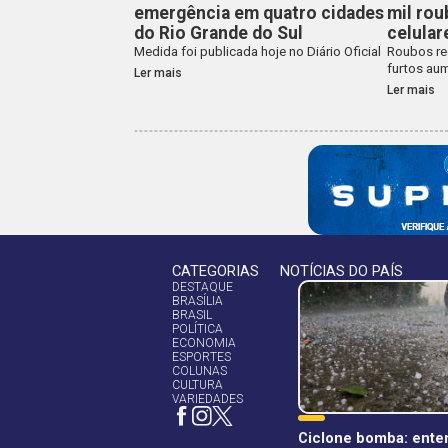
emergência em quatro cidades
mil rou
do Rio Grande do Sul
celula
Medida foi publicada hoje no Diário Oficial
Roubos re
furtos au
Ler mais
Ler mais
CATEGORIAS
NOTÍCIAS DO PAÍS
DESTAQUE
BRASÍLIA
BRASIL
POLÍTICA
ECONOMIA
ESPORTES
COLUNAS
CULTURA
VARIEDADES
Ciclone bomba: ente