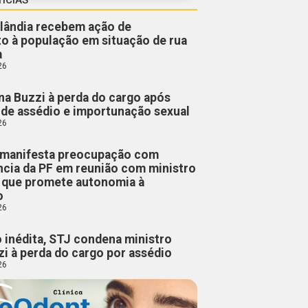
lândia recebem ação de
o à população em situação de rua
a
26
a Buzzi à perda do cargo após
de assédio e importunação sexual
26
manifesta preocupação com
cia da PF em reunião com ministro
, que promete autonomia à
o
26
 inédita, STJ condena ministro
i à perda do cargo por assédio
26