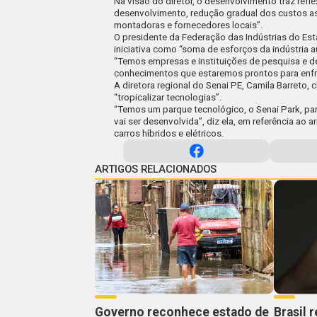
Na visão do diretor, o desenvolvimento traz refl
desenvolvimento, redução gradual dos custos a
montadoras e fornecedores locais”.
O presidente da Federação das Indústrias do Est
iniciativa como “soma de esforços da indústria a
“Temos empresas e instituições de pesquisa e d
conhecimentos que estaremos prontos para enfr
A diretora regional do Senai PE, Camila Barreto,
“tropicalizar tecnologias”.
“Temos um parque tecnológico, o Senai Park, para
vai ser desenvolvida”, diz ela, em referência ao
carros híbridos e elétricos.
ARTIGOS RELACIONADOS
Governo reconhece estado de
Brasil 