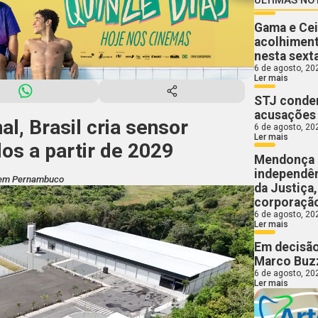
Gama e Cei
acolhiment
nesta sext
6 de agosto, 20
Ler mais
STJ conden
acusações 
l, Brasil cria sensor
6 de agosto, 20
Ler mais
los a partir de 2029
Mendonça 
independên
, em Pernambuco
da Justiça
corporaçã
6 de agosto, 20
Ler mais
Em decisão
Marco Buzz
6 de agosto, 20
Ler mais