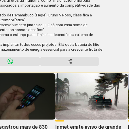
exos diretos da indústria, como “maior autonomia para
ssociados à importação e aumento da competitividade das
ado de Pernambuco (Fiepe), Bruno Veloso, classifica a
utomobilística”.
esenvolvimento juntas aqui. É só com essa soma de
entar os nossos desafios”
 chama o esforço para diminuir a dependência externa de
 implantar todos esses projetos. É lá que a bateria de lítio
 armazenamento de energia essencial para a crescente frota de
registrou mais de 830
Inmet emite aviso de grande