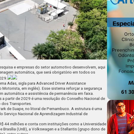
pesquisa e empresas do setor automotivo desenvolvem, aqui
frenagem automática, que será obrigatório em todos os
2029.
ema Adas, sigla para
Advanced Driver Assistance
Motorista, em inglês). Esse sistema reforçar a segurança
em automática e assistência de permanência em faixa.
s a partir de 2029 é uma resolução do Conselho Nacional de
io dos Transportes
.
rk de Suape, no litoral de Pernambuco. A estrutura é uma
o Serviço Nacional de Aprendizagem Industrial de
 R$ 44 milhões e conta com instituições como a Universidade
 Brasília (UnB), a Volkswagen e a Stellantis (grupo dono de