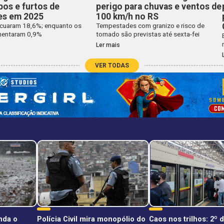
bos e furtos de
perigo para chuvas e ventos de
res em 2025
100 km/h no RS
cuaram 18,6%; enquanto os
Tempestades com granizo e risco de
mentaram 0,9%
tornado são previstas até sexta-fei
Ler mais
VER TODAS
nda o
Polícia Civil mira monopólio do
Caos nos trilhos: 2º 