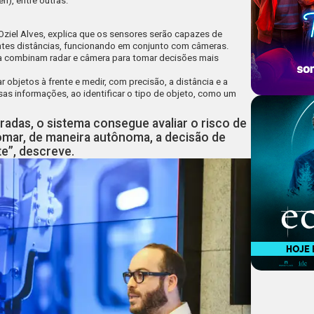
ën), entre outras.
Oziel Alves, explica que
os sensores serão capazes de
entes distâncias, funcionando em conjunto com câmeras
.
ca combinam radar e câmera para tomar decisões mais
r objetos à frente e medir, com precisão, a distância e a
s informações, ao identificar o tipo de objeto, como um
adas, o sistema consegue avaliar o risco de
omar, de maneira autônoma, a decisão de
e”, descreve.