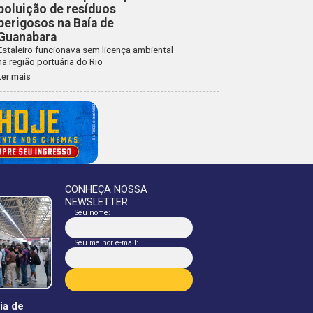
poluição de resíduos
perigosos na Baía de
Guanabara
Estaleiro funcionava sem licença ambiental
na região portuária do Rio
Ler mais
CONHEÇA NOSSA
NEWSLETTER
Seu nome:
Seu melhor e-mail:
dia de