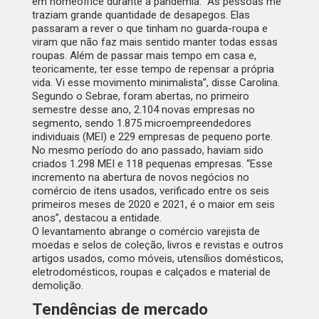
em
homeoffice
durante a pandemia. “As pessoas me
traziam grande quantidade de desapegos. Elas
passaram a rever o que tinham no guarda-roupa e
viram que não faz mais sentido manter todas essas
roupas. Além de passar mais tempo em casa e,
teoricamente, ter esse tempo de repensar a própria
vida. Vi esse movimento minimalista”, disse Carolina.
Segundo o Sebrae, foram abertas, no primeiro
semestre desse ano, 2.104 novas empresas no
segmento, sendo 1.875 microempreendedores
individuais (MEI) e 229 empresas de pequeno porte.
No mesmo período do ano passado, haviam sido
criados 1.298 MEI e 118 pequenas empresas. “Esse
incremento na abertura de novos negócios no
comércio de itens usados, verificado entre os seis
primeiros meses de 2020 e 2021, é o maior em seis
anos”, destacou a entidade.
O levantamento abrange o comércio varejista de
moedas e selos de coleção, livros e revistas e outros
artigos usados, como móveis, utensílios domésticos,
eletrodomésticos, roupas e calçados e material de
demolição.
Tendências de mercado