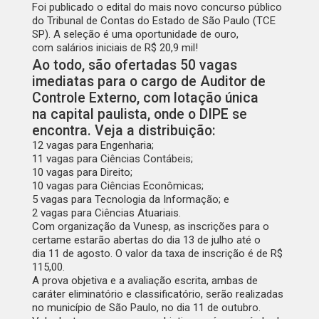
Foi publicado o edital do mais novo concurso público
do
Tribunal de Contas do Estado de São Paulo
(TCE
SP)
. A seleção é uma oportunidade de ouro,
com
salários iniciais de R$ 20,9 mil!
Ao todo, são ofertadas
50 vagas
imediatas
para o cargo de
Auditor de
Controle Externo
, com lotação única
na
capital paulista
, onde o DIPE se
encontra. Veja a distribuição:
12 vagas
para Engenharia;
11 vagas
para Ciências Contábeis;
10 vagas
para Direito;
10 vagas
para Ciências Econômicas;
5 vagas
para Tecnologia da Informação; e
2 vagas
para Ciências Atuariais.
Com organização da
Vunesp
, as inscrições para o
certame estarão abertas do dia
13 de julho
até o
dia
11 de agosto
. O valor da taxa de inscrição é de
R$
115,00.
A prova objetiva e a avaliação escrita, ambas de
caráter eliminatório e classificatório, serão realizadas
no município de São Paulo, no dia
11 de outubro
.