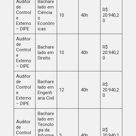
Auditor
Bachare
de
lado em
R$
Control
Ciência
10
40h
20.940,2
e
s
0
Externo
Econôm
– DIPE
icas
Auditor
de
Bachare
R$
Control
lado em
10
40h
20.940,2
e
Direito
0
Externo
– DIPE
Auditor
de
Bachare
R$
Control
lado em
12
40h
20.940,2
e
Engenh
0
Externo
aria Civil
– DIPE
Bachare
lado em
Auditor
Tecnolo
de
gia da
R$
Control
Informa
5
40h
20.940,2