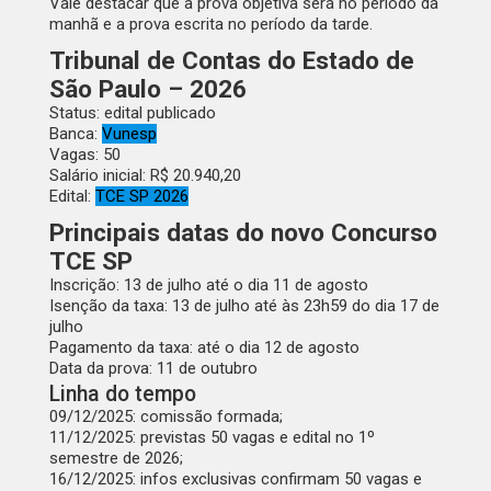
Vale destacar que a prova objetiva será
no período da
manhã
e a prova escrita
no período da tarde
.
Tribunal de Contas do Estado de
São Paulo – 2026
Status:
edital publicado
Banca:
Vunesp
Vagas:
50
Salário inicial
: R$ 20.940,20
Edital:
TCE SP 2026
Principais datas do novo Concurso
TCE SP
Inscrição:
13 de julho até o dia 11 de agosto
Isenção da taxa:
13 de julho até às 23h59 do dia 17 de
julho
Pagamento da taxa:
até o dia 12 de agosto
Data da prova:
11 de outubro
Linha do tempo
09/12/2025:
comissão formada
;
11/12/2025:
previstas 50 vagas e edital no 1º
semestre de 2026
;
16/12/2025:
infos exclusivas confirmam 50 vagas e