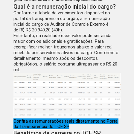
Qual é a remuneração inicial do cargo?
Conforme a tabela de vencimentos disponível no
portal da transparência do órgão, a remuneração
inicial do cargo de
Auditor de Controle Externo
é
de
R$ R$ 20.940,20
(40h).
Entretanto, na realidade esse valor pode ser ainda
maior com os adicionais e gratificações. Para
exemplificar melhor, trouxemos abaixo o valor real
recebido por
servidores ativos no cargo
. Conforme o
detalhamento, mesmo após os descontos
obrigatórios, o salário costuma ultrapassar os
R$ 20
mil
:
Confira as remunerações reais diretamente no Portal
da Transparência do TCE SP
Benefícios da carreira no TCE SP