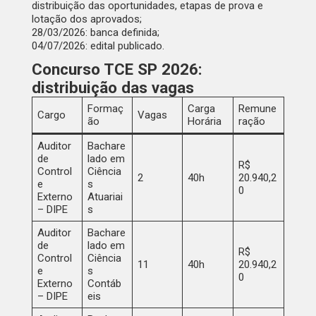
distribuição das oportunidades, etapas de prova e
lotação dos aprovados
;
28/03/2026:
banca definida
;
04/07/2026:
edital publicado
.
Concurso TCE SP 2026:
distribuição das vagas
Formaç
Carga
Remune
Cargo
Vagas
ão
Horária
ração
Auditor
Bachare
de
lado em
R$
Control
Ciência
2
40h
20.940,2
e
s
0
Externo
Atuariai
– DIPE
s
Auditor
Bachare
de
lado em
R$
Control
Ciência
11
40h
20.940,2
e
s
0
Externo
Contáb
– DIPE
eis