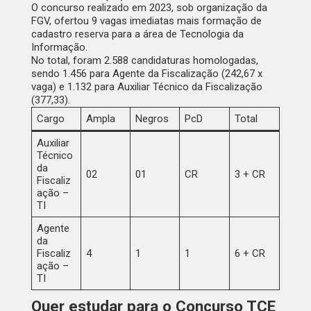
O concurso realizado em
2023
, sob organização da
FGV, ofertou
9 vagas imediatas mais formação de
cadastro reserva
para a área de Tecnologia da
Informação.
No total, foram
2.588 candidaturas
homologadas,
sendo 1.456 para Agente da Fiscalização (242,67 x
vaga) e 1.132 para Auxiliar Técnico da Fiscalização
(377,33).
Cargo
Ampla
Negros
PcD
Total
Auxiliar
Técnico
da
02
01
CR
3 + CR
Fiscaliz
ação –
TI
Agente
da
Fiscaliz
4
1
1
6 + CR
ação –
TI
Quer estudar para o Concurso TCE