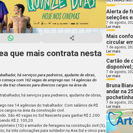
Alerta de 
seleções e
7 de agosto, 20
Ler mais
Mais confo
circular e
7 de agosto, 20
rea que mais contrata nesta
Ler mais
Cartão de 
disponível
7 de agosto, 20
abalhador, há serviços para pedreiros, ajudante de obras,
Ler mais
nho começa com 162 vagas de emprego nas 14 agências do
Bruna Bian
 o dia traz chances para diversos cargos na área da
andar na 2
rabalhador, há serviços para pedreiros, ajudante de obras,
pochetinha
7 de agosto, 20
rego
nas 14 agências do trabalhador. Com salários de R$
Ler mais
os cargos na área da construção civil.
tando. São 40 vagas no Sol Nascente para ganhar R$ 2.200
ebendo R$ 2.103,20.
pinteiro (10) e armador de ferragens na construção civil (5),
, há três colocações para soldador na Asa Sul e cinco para