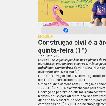
BRASÍLIA
Construção civil é a á
quinta-feira (1º)
1 de junho, 2023
Entre as 162 vagas disponíveis nas agências do tr
serralheiros, marceneiros e outros O mês de ju
trabalhador. Com salários de R$ 1.320 a R$ 2.400,
construção civil. O serviço […]
Entre as 162 vagas disponíveis nas agências do t
serralheiros, marceneiros e outros
O mês de junho começa com
162 vagas de emp
1.320 a R$ 2.400, o dia traz chances para divers
O serviço de pedreiro é o que mais está contra
mensais e duas para atuar em local não fixo rec
Ainda no Sol Nascente, há oportunidades para car
com salários de R$ 2.200. Pelo mesmo pagamento