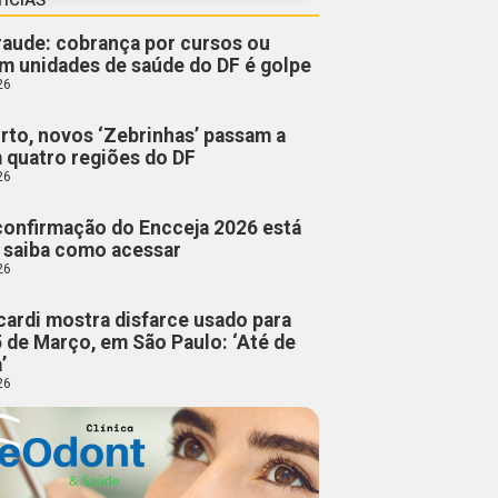
fraude: cobrança por cursos ou
m unidades de saúde do DF é golpe
26
rto, novos ‘Zebrinhas’ passam a
m quatro regiões do DF
26
confirmação do Encceja 2026 está
; saiba como acessar
26
cardi mostra disfarce usado para
5 de Março, em São Paulo: ‘Até de
’
26