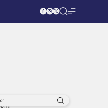
r...
TÍCIAS