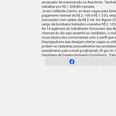
encanador de manutenção na Asa Norte. Também 
trabalhar por R$ 1.438,80 mensais.
Já em Ceilândia Centro, as duas vagas para serra
pagamento mensal de R$ 2.100 e R$ 1.350, resp
marceneiro com salário de R$ 2 mil. Em Águas Cl
cargo de bombeiro hidráulico e receber R$ 2.10
As
14 agências do trabalhador
funcionam das 8h
chances do dia seja atraente ao candidato, o cad
cruza dados dos concorrentes com o perfil que
Empregadores que desejam ofertar vagas ou utili
podem se cadastrar pessoalmente nas unidades ou
atendimento pelo e-mail
gcv@setrab.df.gov.br
.
Secretaria de Desenvolvimento Econômico, Trab