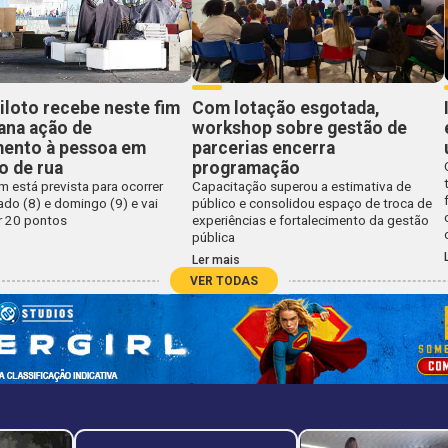
iloto recebe neste fim
Com lotação esgotada,
ana ação de
workshop sobre gestão de
mento à pessoa em
parcerias encerra
o de rua
programação
 está prevista para ocorrer
Capacitação superou a estimativa de
do (8) e domingo (9) e vai
público e consolidou espaço de troca de
r 20 pontos
experiências e fortalecimento da gestão
pública
Ler mais
VER TODAS