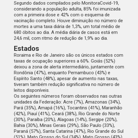
Segundo dados compilados pelo MonitoraCovid-19,
considerando a população adulta, 85% foi imunizada
com a primeira dose e 42% com o esquema de
vacinação completo. Houve diminuição no número de
mortes a uma taxa diária de 1,3%, um total médio de
680 óbitos ao dia. A média diária de casos está em
24,6 mil, com ritmo de redução de 1,9% ao dia.
Estados
Roraima e Rio de Janeiro são os únicos estados com
taxas de ocupação superiores a 60%. Goiás (52%)
deixou a zona de alerta intermediário, juntamente com
Rondônia (47%), enquanto Pernambuco (43%) e
Espírito Santo (48%), apesar de aumento nas taxas,
tiveram também redução significativa no número de
leitos disponíveis.
Os seguintes números foram observados nas outras
unidades da Federação: Acre (7%), Amazonas (34%),
Pará (35%), Amapá (16%), Tocantins (41%), Maranhão
(42%), Piauí (41%), Ceará (38%), Rio Grande do Norte
(30%), Paraíba (20%), Alagoas (14%), Sergipe (20%),
Bahia (30%), Minas Gerais (29%), São Paulo (33%),
Paraná (57%), Santa Catarina (47%), Rio Grande do Sul
(51%), Mato Grosso do Sul (34%), Mato Grosso (43%)