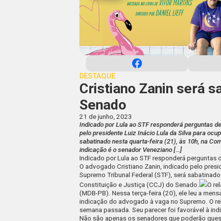
DESTAQUE
Cristiano Zanin será s
Senado
21 de junho, 2023
Indicado por Lula ao STF responderá perguntas de
pelo presidente Luiz Inácio Lula da Silva para oc
sabatinado nesta quarta-feira (21), às 10h, na Co
indicação é o senador Veneziano […]
Indicado por Lula ao STF responderá perguntas 
O advogado Cristiano Zanin, indicado pelo presid
Supremo Tribunal Federal (STF), será sabatinado
Constituição e Justiça (CCJ) do Senado.
O re
(MDB-PB). Nessa terça-feira (20), ele leu a men
indicação do advogado à vaga no Supremo. O rela
semana passada. Seu parecer foi favorável à ind
Não são apenas os senadores que poderão que