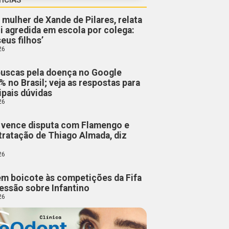
 mulher de Xande de Pilares, relata
oi agredida em escola por colega:
eus filhos’
26
uscas pela doença no Google
 no Brasil; veja as respostas para
ipais dúvidas
26
e vence disputa com Flamengo e
tratação de Thiago Almada, diz
26
m boicote às competições da Fifa
ressão sobre Infantino
26