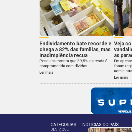
Endividamento bate recorde e
Veja co
chega a 82% das famílias, mas
vandali
inadimplência recua
as para
Pesquisa mostra que 29,5% da renda é
Em apenas
comprometida com dívidas
foram reg
administra
Ler mais
Ler mais
CATEGORIAS
NOTÍCIAS DO PAÍS
DESTAQUE