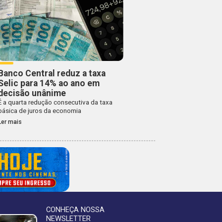
Banco Central reduz a taxa
Selic para 14% ao ano em
decisão unânime
É a quarta redução consecutiva da taxa
básica de juros da economia
Ler mais
CONHEÇA NOSSA
NEWSLETTER