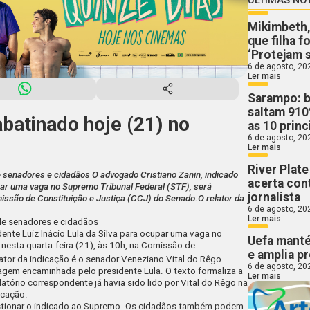
Mikimbeth,
que filha f
‘Protejam s
6 de agosto, 20
Ler mais
Sarampo: b
saltam 910%
abatinado hoje (21) no
as 10 princ
6 de agosto, 20
Ler mais
River Plat
 senadores e cidadãos O advogado Cristiano Zanin, indicado
acerta con
upar uma vaga no Supremo Tribunal Federal (STF), será
jornalista
missão de Constituição e Justiça (CCJ) do Senado.O relator da
6 de agosto, 20
Ler mais
de senadores e cidadãos
ente Luiz Inácio Lula da Silva para ocupar uma vaga no
Uefa manté
 nesta quarta-feira (21), às 10h, na Comissão de
e amplia p
lator da indicação é o senador Veneziano Vital do Rêgo
6 de agosto, 20
sagem encaminhada pelo presidente Lula. O texto formaliza a
Ler mais
tório correspondente já havia sido lido por Vital do Rêgo na
icação.
stionar o indicado ao Supremo. Os cidadãos também podem