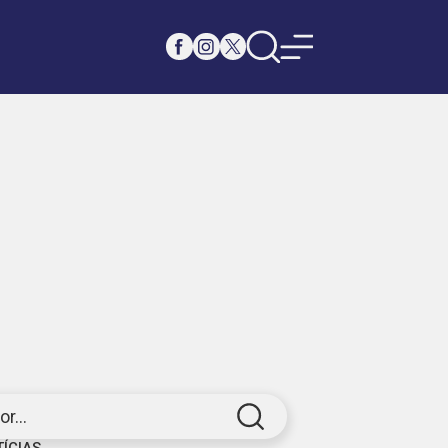
r...
TÍCIAS