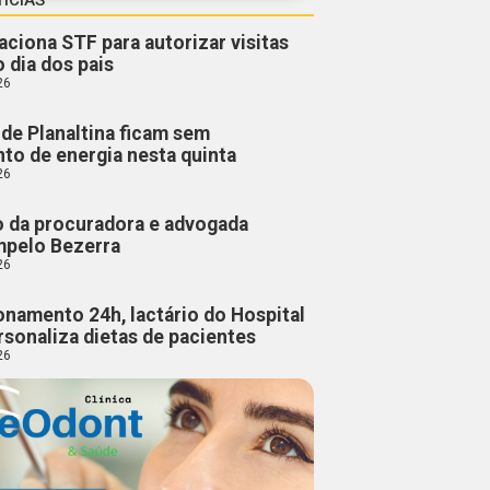
aciona STF para autorizar visitas
o dia dos pais
26
de Planaltina ficam sem
to de energia nesta quinta
26
o da procuradora e advogada
mpelo Bezerra
26
namento 24h, lactário do Hospital
rsonaliza dietas de pacientes
26