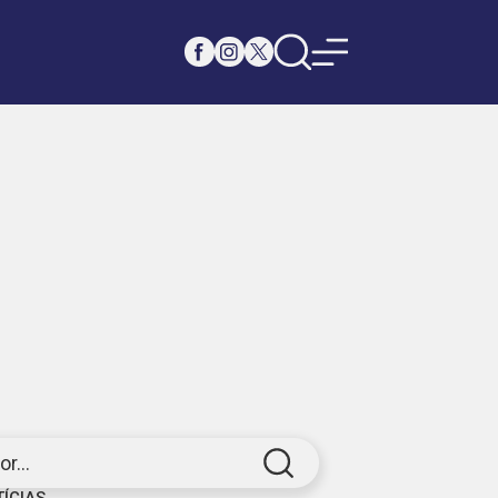
r...
TÍCIAS