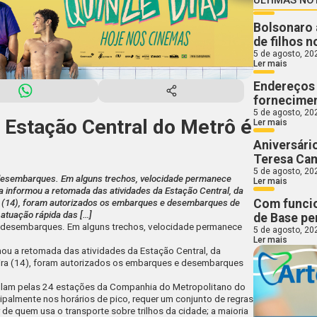
Bolsonaro 
de filhos n
5 de agosto, 20
Ler mais
Endereços 
fornecimen
5 de agosto, 20
 Estação Central do Metrô é
Ler mais
Aniversári
Teresa Ca
5 de agosto, 20
desembarques. Em alguns trechos, velocidade permanece
Ler mais
a informou a retomada das atividades da Estação Central, da
Com funcio
ira (14), foram autorizados os embarques e desembarques de
atuação rápida das […]
de Base pe
 desembarques. Em alguns trechos, velocidade permanece
5 de agosto, 20
Ler mais
mou a retomada das atividades da Estação Central, da
feira (14), foram autorizados os embarques e desembarques