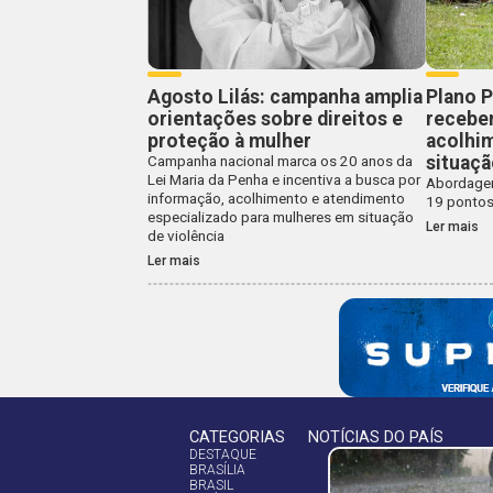
Agosto Lilás: campanha amplia
Plano P
orientações sobre direitos e
recebe
proteção à mulher
acolhi
situaçã
Campanha nacional marca os 20 anos da
Lei Maria da Penha e incentiva a busca por
Abordagem
informação, acolhimento e atendimento
19 pontos
especializado para mulheres em situação
Ler mais
de violência
Ler mais
CATEGORIAS
NOTÍCIAS DO PAÍS
DESTAQUE
BRASÍLIA
BRASIL