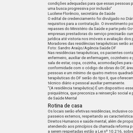
condições adequadas para que essas pessoas p
uma busca progressiva por inclusão”
Lucilene Florêncio, secretária de Saúde
O edital de credenciamento foi divulgado no
Diár
requisitos para a contratação. O investimento p
repasses do Ministério da Saúde e parte pelo Gov
empresas prestadoras do serviço precisarão cump
jurídica até vistoria nos imóveis e avaliação dos 
Moradores das residências terapêuticas serão a
Foto: Sandro Araújo/Agência Saúde DF
Nas residências terapêuticas, os pacientes cont
enfermeiro, auxiliar de enfermagem, cozinheiro e
sala de estar, copa, cozinha, acomodações para 
conformidade com o código de obras do DF, área
pessoas e um mínimo de quatro metros quadrados
terapêuticas do DF serão do tipo II, que ofere
técnico diário e pessoal auxiliar permanente.
“(A residência terapêutica) É um dispositivo ess
psiquiátrica, que preconiza a reinserção social
de Saúde Mental
Rotina de casa
Os locais serão efetivas residências, inclusive 
passeios externos, respeitando as característic
Direitos Humanos e saúde mental, além de propo
atendendo aos princípios da chamada reforma psi
a serem respeitadas estão a Lei nº 10.216, sobr