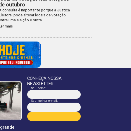
de outubro
A consulta é importante porque a Justiça
Eleitoral pode alterar locais de votação
entre uma eleição e outra
Ler mais
CONHEÇA NOSSA
NEWSLETTER
Seu nome:
Seu melhor e-mail:
 grande