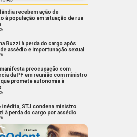
lândia recebem ação de
o à população em situação de rua
a
26
a Buzzi à perda do cargo após
de assédio e importunação sexual
26
manifesta preocupação com
cia da PF em reunião com ministro
, que promete autonomia à
o
26
 inédita, STJ condena ministro
i à perda do cargo por assédio
26