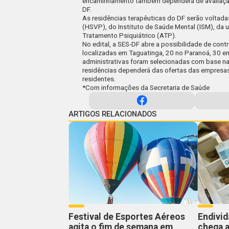
encaminhamento também dependerá de avaliação p
DF.
As residências terapêuticas do DF serão voltada
(HSVP), do Instituto de Saúde Mental (ISM), da u
Tratamento Psiquiátrico (ATP).
No edital, a SES-DF abre a possibilidade de cont
localizadas em Taguatinga, 20 no Paranoá, 30 e
administrativas foram selecionadas com base na
residências dependerá das ofertas das empresas
residentes.
*Com informações da Secretaria de Saúde
ARTIGOS RELACIONADOS
Festival de Esportes Aéreos
Endivi
agita o fim de semana em
chega a