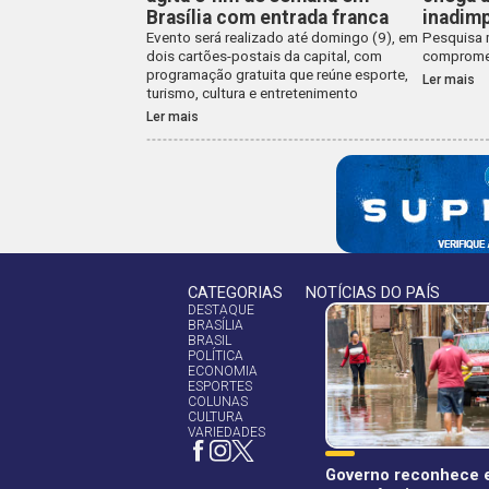
Brasília com entrada franca
inadimp
Evento será realizado até domingo (9), em
Pesquisa 
dois cartões-postais da capital, com
compromet
programação gratuita que reúne esporte,
Ler mais
turismo, cultura e entretenimento
Ler mais
CATEGORIAS
NOTÍCIAS DO PAÍS
DESTAQUE
BRASÍLIA
BRASIL
POLÍTICA
ECONOMIA
ESPORTES
COLUNAS
CULTURA
VARIEDADES
Governo reconhece 