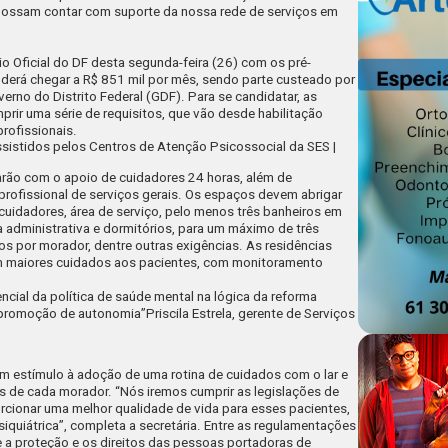
ossam contar com suporte da nossa rede de serviços em
io Oficial do DF
desta segunda-feira (26)
com os pré-
oderá chegar a R$ 851 mil por mês, sendo parte custeado por
erno do Distrito Federal (GDF). Para se candidatar, as
rir uma série de requisitos, que vão desde habilitação
profissionais.
ssistidos pelos Centros de Atenção Psicossocial da SES |
arão com o apoio de cuidadores 24 horas, além de
 profissional de serviços gerais. Os espaços devem abrigar
cuidadores, área de serviço, pelo menos três banheiros em
 administrativa e dormitórios, para um máximo de três
 por morador, dentre outras exigências. As residências
cem maiores cuidados aos pacientes, com monitoramento
encial da política de saúde mental na lógica da reforma
 e promoção de autonomia”
Priscila Estrela, gerente de Serviços
com estímulo à adoção de uma rotina de cuidados com o lar e
as de cada morador. “Nós iremos cumprir as legislações de
rcionar uma melhor qualidade de vida para esses pacientes,
quiátrica”, completa a secretária. Entre as regulamentações
e a proteção e os direitos das pessoas portadoras de