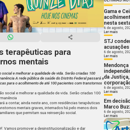
Gama e Cei
acolhiment
nesta sext
6 de agosto, 20
Ler mais
STJ conden
acusações 
s terapêuticas para
6 de agosto, 20
Ler mais
ornos mentais
Mendonça 
independên
 social e melhorar a qualidade de vida. Serão criadas 100
da Justiça
anência A rede pública de saúde do Distrito Federal passará a
corporaçã
ticas para o acolhimento de até 100 pacientes com transtornos
6 de agosto, 20
Ler mais
ão social e melhorar a qualidade de vida. Serão criadas 100
ermanência
Em decisão
ará a contar, ainda neste ano, com residências terapêuticas
Marco Buzz
anstornos mentais graves, internados há pelo menos dois
6 de agosto, 20
familiares que permitam sua reinserção social.
Ler mais
DF. Vamos promover a desinstitucionalização e dar