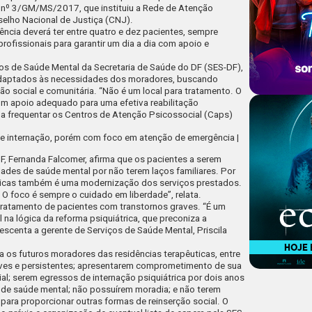
o nº 3/GM/MS/2017, que instituiu a Rede de Atenção
elho Nacional de Justiça (CNJ).
ência deverá ter entre quatro e dez pacientes, sempre
ofissionais para garantir um dia a dia com apoio e
ços de Saúde Mental da Secretaria de Saúde do DF (SES-DF),
adaptados às necessidades dos moradores, buscando
ão social e comunitária. “Não é um local para tratamento. O
om apoio adequado para uma efetiva reabilitação
o a frequentar os Centros de Atenção Psicossocial (Caps)
de internação, porém com foco em atenção de emergência |
F, Fernanda Falcomer, afirma que os pacientes a serem
dades de saúde mental por não terem laços familiares. Por
uticas também é uma modernização dos serviços prestados.
 O foco é sempre o cuidado em liberdade”, relata.
tratamento de pacientes com transtornos graves. “É um
 na lógica da reforma psiquiátrica, que preconiza a
escenta a gerente de Serviços de Saúde Mental, Priscila
a os futuros moradores das residências terapêuticas, entre
aves e persistentes; apresentarem comprometimento de sua
al; serem egressos de internação psiquiátrica por dois anos
s de saúde mental; não possuírem moradia; e não terem
s para proporcionar outras formas de reinserção social. O