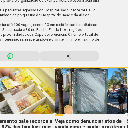
révia e organização de eventual lista de espera pela SES-
s a pacientes egressos do Hospital São Vicente de Paulo
nidade de psiquiatria do Hospital de Base e da Ala de
ratar até 100 vagas, sendo 20 em residências terapêuticas
m Samambaia e 30 no Riacho Fundo II. As regiões
s proximidades dos Caps de referência. O número total de
 interessadas, respeitando-se o limite mínimo e máximo de
damento bate recorde e
Veja como denunciar atos de
 82% das famílias, mas
vandalismo e ajudar a proteger