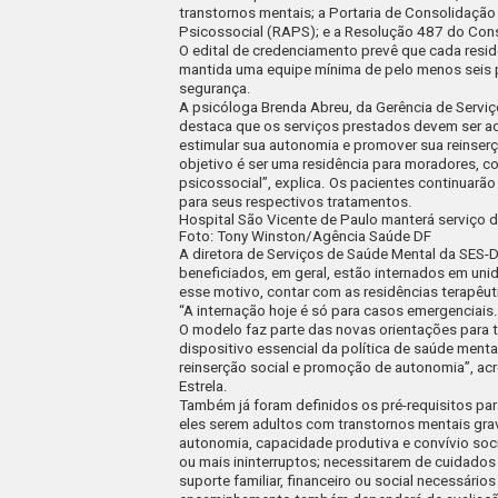
transtornos mentais; a Portaria de Consolidaçã
Psicossocial (RAPS); e a Resolução 487 do Cons
O edital de credenciamento prevê que cada resid
mantida uma equipe mínima de pelo menos seis pr
segurança.
A psicóloga Brenda Abreu, da Gerência de Servi
destaca que os serviços prestados devem ser 
estimular sua autonomia e promover sua reinserç
objetivo é ser uma residência para moradores, c
psicossocial”, explica. Os pacientes continuarã
para seus respectivos tratamentos.
Hospital São Vicente de Paulo manterá serviço 
Foto: Tony Winston/Agência Saúde DF
A diretora de Serviços de Saúde Mental da SES-D
beneficiados, em geral, estão internados em uni
esse motivo, contar com as residências terapê
“A internação hoje é só para casos emergenciais.
O modelo faz parte das novas orientações para 
dispositivo essencial da política de saúde mental
reinserção social e promoção de autonomia”, acr
Estrela.
Também já foram definidos os pré-requisitos par
eles serem adultos com transtornos mentais gr
autonomia, capacidade produtiva e convívio soci
ou mais ininterruptos; necessitarem de cuidado
suporte familiar, financeiro ou social necessário