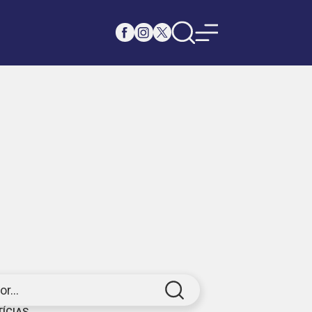
r...
TÍCIAS