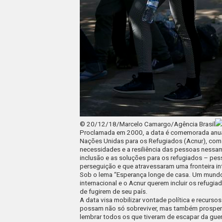
© 20/12/18/Marcelo Camargo/Agência Brasil
Proclamada em 2000, a data é comemorada anual
Nações Unidas para os Refugiados (Acnur), com o
necessidades e a resiliência das pessoas nessa
inclusão e as soluções para os refugiados – pess
perseguição e que atravessaram uma fronteira in
Sob o lema “Esperança longe de casa. Um mundo
internacional e o Acnur querem incluir os refu
de fugirem de seu país.
A data visa mobilizar vontade política e recurso
possam não só sobreviver, mas também prospera
lembrar todos os que tiveram de escapar da guer