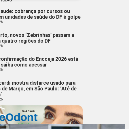
fraude: cobrança por cursos ou
m unidades de saúde do DF é golpe
26
rto, novos ‘Zebrinhas’ passam a
m quatro regiões do DF
26
confirmação do Encceja 2026 está
; saiba como acessar
26
cardi mostra disfarce usado para
5 de Março, em São Paulo: ‘Até de
’
26