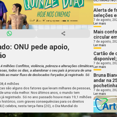
Alerta de 
seleções e
7 de agosto, 20
Ler mais
Mais confo
circular e
7 de agosto, 20
ado: ONU pede apoio,
Ler mais
Cartão de 
ão
disponível
7 de agosto, 20
 milhões Conflitos, violência, pobreza e alterações climáticas
Ler mais
soas, todos os dias, a abandonar o seu país à procura de uma
Bruna Bian
ido ao maior fluxo de deslocados forçados já registrado. Só
andar na 2
08,4 milhões
pochetinha
ticas são alguns dos fatores que levam milhares de pessoas,
7 de agosto, 20
a de uma vida melhor. Nos últimos anos, o mundo tem
Ler mais
s já registrado. Só no ano passado houve mais 19,1 milhões
 histórico, com graves consequências para os direitos
celebra, nesta terça-feira (20), o Dia Mundial do