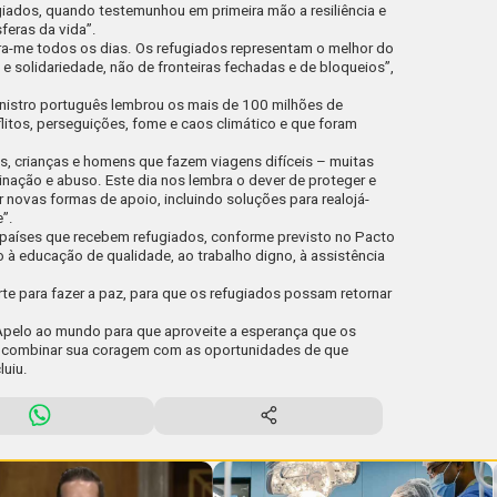
iados, quando testemunhou em primeira mão a resiliência e
feras da vida”.
ira-me todos os dias. Os refugiados representam o melhor do
e solidariedade, não de fronteiras fechadas e de bloqueios”,
inistro português lembrou os mais de 100 milhões de
itos, perseguições, fome e caos climático e que foram
, crianças e homens que fazem viagens difíceis – muitas
inação e abuso. Este dia nos lembra o dever de proteger e
r novas formas de apoio, incluindo soluções para realojá-
e”.
s países que recebem refugiados, conforme previsto no Pacto
à educação de qualidade, ao trabalho digno, à assistência
rte para fazer a paz, para que os refugiados possam retornar
Apelo ao mundo para que aproveite a esperança que os
 combinar sua coragem com as oportunidades de que
luiu.