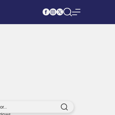
r...
TÍCIAS