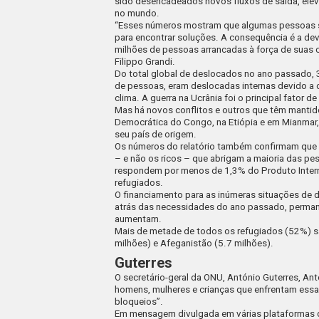
sido desencadeados novos fluxos de saída, elev
no mundo.
“Esses números mostram que algumas pessoas são
para encontrar soluções. A consequência é a de
milhões de pessoas arrancadas à força de suas 
Filippo Grandi.
Do total global de deslocados no ano passado, 3
de pessoas, eram deslocadas internas devido a c
clima. A guerra na Ucrânia foi o principal fator
Mas há novos conflitos e outros que têm mantid
Democrática do Congo, na Etiópia e em Mianmar
seu país de origem.
Os números do relatório também confirmam que 
– e não os ricos – que abrigam a maioria das 
respondem por menos de 1,3% do Produto Intern
refugiados.
O financiamento para as inúmeras situações de 
atrás das necessidades do ano passado, perma
aumentam.
Mais de metade de todos os refugiados (52%) são
milhões) e Afeganistão (5.7 milhões).
Guterres
O secretário-geral da ONU, António Guterres, Ant
homens, mulheres e crianças que enfrentam essas
bloqueios”.
Em mensagem divulgada em várias plataformas d