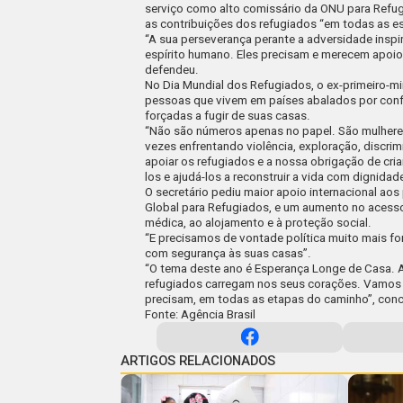
serviço como alto comissário da ONU para Refug
as contribuições dos refugiados “em todas as es
“A sua perseverança perante a adversidade insp
espírito humano. Eles precisam e merecem apoio 
defendeu.
No Dia Mundial dos Refugiados, o ex-primeiro-m
pessoas que vivem em países abalados por confl
forçadas a fugir de suas casas.
“Não são números apenas no papel. São mulheres
vezes enfrentando violência, exploração, discrim
apoiar os refugiados e a nossa obrigação de cria
los e ajudá-los a reconstruir a vida com dignidad
O secretário pediu maior apoio internacional ao
Global para Refugiados, e um aumento no acesso 
médica, ao alojamento e à proteção social.
“E precisamos de vontade política muito mais fo
com segurança às suas casas”.
“O tema deste ano é Esperança Longe de Casa. 
refugiados carregam nos seus corações. Vamos
precisam, em todas as etapas do caminho”, conc
Fonte: Agência Brasil
ARTIGOS RELACIONADOS