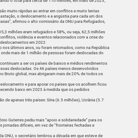
ando o total para cerca de 110 milhões, em maio de 2023,
 muito rápidas ao entrar em conflitos e muito lentas
vastação, o deslocamento e a angústia para cada um dos
casas”, afirmou o alto comissário da ONU para Refugiados,
5,3 milhões eram refugiados e 58%, ou seja, 62,5 milhões
onflitos, violência e eventos relacionados com a crise do
 de deslocamentos em 2022.
o nos últimos anos, ou foram retomados, como na República
, onde mais de 1 milhão de pessoas foram deslocadas do
continuam a ser os países de baixos e médios rendimentos
pessoas deslocadas. Os 46 países menos desenvolvidos
o Bruto global, mas abrigaram mais de 20% de todos os
deslocamento e para apoiar os países que os acolhem ficou
necendo baixo em 2023 à medida que os pedidos
 de apenas três países: Síria (6.5 milhões), Ucrânia (5.7
ónio Guterres pediu mais “apoio e solidariedade” para os
 jornadas difíceis, em vez de “fronteiras fechadas e
a ONU, o secretário lembrou a década em que esteve de