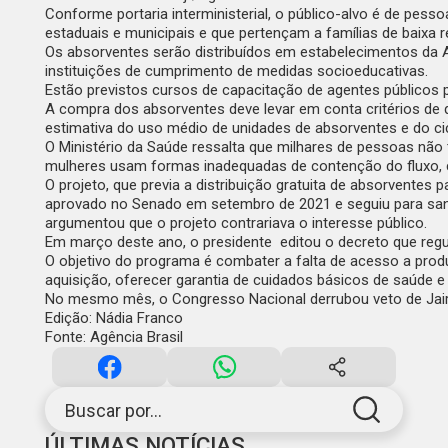
Conforme
portaria interministerial
, o público-alvo é de pess
estaduais e municipais e que pertençam a famílias de baixa
Os absorventes serão distribuídos em estabelecimentos da At
instituições de cumprimento de medidas socioeducativas.
Estão previstos cursos de capacitação de agentes públicos p
A compra dos absorventes deve levar em conta critérios de qu
estimativa do uso médio de unidades de absorventes e do ci
O Ministério da Saúde ressalta que milhares de pessoas não
mulheres usam formas inadequadas de contenção do fluxo, c
O projeto, que previa a distribuição gratuita de absorventes 
aprovado no Senado em setembro de 2021 e seguiu para sançã
argumentou que o projeto contrariava o interesse público.
Em março deste ano, o presidente editou o
decreto
que regu
O objetivo do programa é combater a falta de acesso a produ
aquisição, oferecer garantia de cuidados básicos de saúde 
No mesmo mês, o Congresso Nacional derrubou veto de Jair 
Edição: Nádia Franco
Fonte: Agência Brasil
Buscar por...
ÚLTIMAS NOTÍCIAS