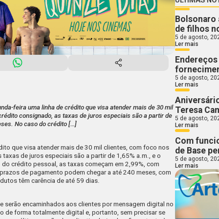
Bolsonaro 
de filhos n
5 de agosto, 20
Ler mais
Endereços 
fornecimen
5 de agosto, 20
Ler mais
Aniversári
da-feira uma linha de crédito que visa atender mais de 30 mil
Teresa Ca
rédito consignado, as taxas de juros especiais são a partir de
5 de agosto, 20
ses. No caso do crédito […]
Ler mais
Com funcio
ito que visa atender mais de 30 mil clientes, com foco nos
de Base pe
 taxas de juros especiais são a partir de 1,65% a.m., e o
5 de agosto, 20
 do crédito pessoal, as taxas começam em 2,99%, com
Ler mais
s prazos de pagamento podem chegar a até 240 meses, com
odutos têm carência de até 59 dias.
nte serão encaminhados aos clientes por mensagem digital no
de forma totalmente digital e, portanto, sem precisar se