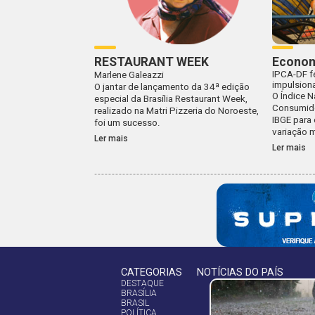
RESTAURANT WEEK
Econom
IPCA-DF f
Marlene Galeazzi
impulsiona
O jantar de lançamento da 34ª edição
O Índice N
especial da Brasília Restaurant Week,
Consumido
realizado na Matri Pizzeria do Noroeste,
IBGE para 
foi um sucesso.
variação 
Ler mais
Ler mais
CATEGORIAS
NOTÍCIAS DO PAÍS
DESTAQUE
BRASÍLIA
BRASIL
POLÍTICA