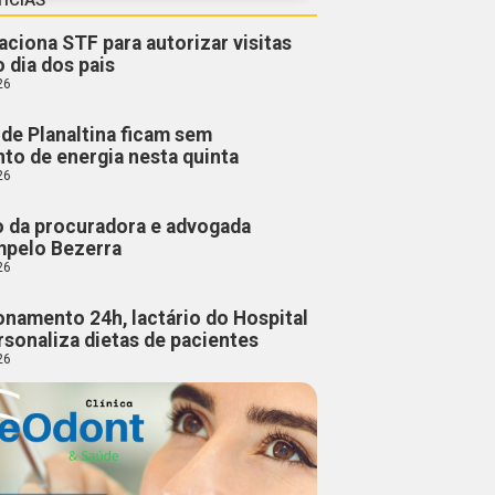
aciona STF para autorizar visitas
o dia dos pais
26
de Planaltina ficam sem
to de energia nesta quinta
26
o da procuradora e advogada
mpelo Bezerra
26
namento 24h, lactário do Hospital
rsonaliza dietas de pacientes
26