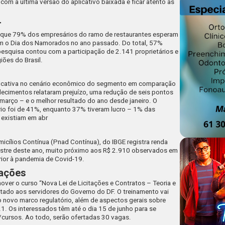
 com a última versão do aplicativo baixada e ficar atento às
r
a que 79% dos empresários do ramo de restaurantes esperam
 o Dia dos Namorados no ano passado. Do total, 57%
pesquisa contou com a participação de 2.141 proprietários e
iões do Brasil.
icativa no cenário econômico do segmento em comparação
lecimentos relataram prejuízo, uma redução de seis pontos
março – e o melhor resultado do ano desde janeiro. O
io foi de 41%, enquanto 37% tiveram lucro – 1% das
existiam em abr
cílios Contínua (Pnad Contínua), do IBGE registra renda
imestre deste ano, muito próximo aos R$ 2.910 observados em
ior à pandemia de Covid-19.
tações
mover o curso “Nova Lei de Licitações e Contratos – Teoria e
ltado aos servidores do Governo do DF. O treinamento vai
 novo marco regulatório, além de aspectos gerais sobre
21. Os interessados têm até o dia 15 de junho para se
r/cursos. Ao todo, serão ofertadas 30 vagas.