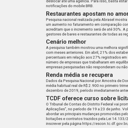
deslocar até uma agência. Para isso, basta estar
notificações do mobile BRB.
Restaurantes apostam no amo
Pesquisa nacional realizada pela Abrasel mostr
um aumento no faturamento em comparação com
acreditam que o incremento será de até 30%. A 
gestores de bares e restaurantes de todas as reg
Cenário melhor
A pesquisa também mostrou uma melhora signif
com meses anteriores. Em abril, 21% dos estabe
percentuais em relação aos 27% registrados em 
número de empresas que trabalharam em equilíbr
empresas pesquisadas não responderam ou não 
Renda média se recupera
Dados da Pesquisa Nacional por Amostra de Domi
média habitual real de R$ 2.900 no primeiro tr
dezembro de 2019, período imediatamente anter
TCDF oferece curso sobre lici
O Tribunal de Contas do Distrito Federal vai pro
Aplicações”, no período de 19 a 23 de junho. Vo
abordar as principais mudanças promovidas pelo
licitações e contratos trazidos pela Lei 14.133/
inscrever pela página https://escon.tc.df.gov.b