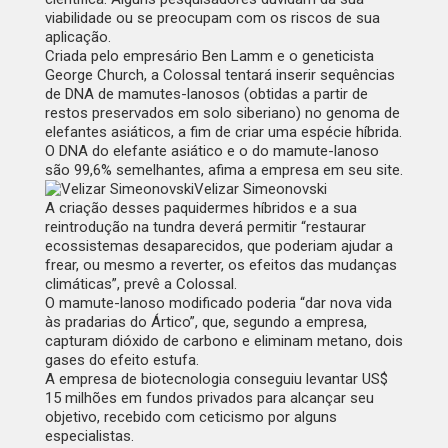
viabilidade ou se preocupam com os riscos de sua
aplicação.
Criada pelo empresário Ben Lamm e o geneticista
George Church, a Colossal tentará inserir sequências
de DNA de mamutes-lanosos (obtidas a partir de
restos preservados em solo siberiano) no genoma de
elefantes asiáticos, a fim de criar uma espécie híbrida.
O DNA do elefante asiático e o do mamute-lanoso
são 99,6% semelhantes, afima a empresa em seu site.
Velizar Simeonovski
A criação desses paquidermes híbridos e a sua
reintrodução na tundra deverá permitir “restaurar
ecossistemas desaparecidos, que poderiam ajudar a
frear, ou mesmo a reverter, os efeitos das mudanças
climáticas”, prevê a Colossal.
O mamute-lanoso modificado poderia “dar nova vida
às pradarias do Ártico”, que, segundo a empresa,
capturam dióxido de carbono e eliminam metano, dois
gases do efeito estufa.
A empresa de biotecnologia conseguiu levantar US$
15 milhões em fundos privados para alcançar seu
objetivo, recebido com ceticismo por alguns
especialistas.