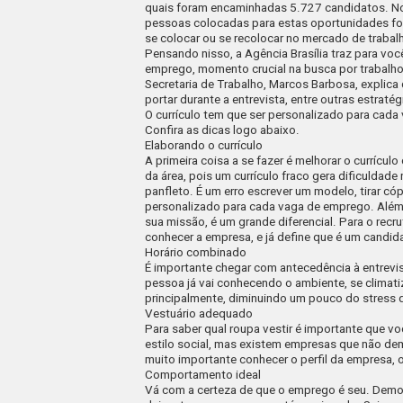
quais foram encaminhadas 5.727 candidatos. No 
pessoas colocadas para estas oportunidades fo
se colocar ou se recolocar no mercado de trabal
Pensando nisso, a
Agência Brasília
traz para voc
emprego, momento crucial na busca por trabalho.
Secretaria de Trabalho, Marcos Barbosa, explica 
portar durante a entrevista, entre outras estratég
O currículo tem que ser personalizado para cad
Confira as dicas logo abaixo.
E
laborando o currículo
A primeira coisa a se fazer é melhorar o currícul
da área, pois um currículo fraco gera dificuldad
panfleto. É um erro escrever um modelo, tirar cóp
personalizado para cada vaga de emprego. Além 
sua missão, é um grande diferencial. Para o recr
conhecer a empresa, e já define que é um candid
Horário combinado
É importante chegar com antecedência à entrevi
pessoa já vai conhecendo o ambiente, se clima
principalmente, diminuindo um pouco do stress
Vestuário adequado
Para saber qual roupa vestir é importante que
estilo social, mas existem empresas que não de
muito importante conhecer o perfil da empresa, o
Comportamento ideal
Vá com a certeza de que o emprego é seu. Demo