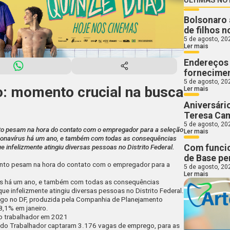
Bolsonaro 
de filhos n
5 de agosto, 20
Ler mais
Endereços 
fornecimen
5 de agosto, 20
o: momento crucial na busca
Ler mais
Aniversári
Teresa Ca
5 de agosto, 20
nto pesam na hora do contato com o empregador para a seleção
Ler mais
ronavírus há um ano, e também com todas as consequências
Com funcio
 infelizmente atingiu diversas pessoas no Distrito Federal.
de Base pe
mento pesam na hora do contato com o empregador para a
5 de agosto, 20
Ler mais
s há um ano, e também com todas as consequências
e infelizmente atingiu diversas pessoas no Distrito Federal.
o no DF, produzida pela Companhia de Planejamento
8,1% em janeiro.
do trabalhador em 2021
 do Trabalhador captaram 3.176 vagas de emprego, para as