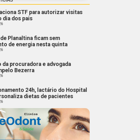
aciona STF para autorizar visitas
o dia dos pais
26
de Planaltina ficam sem
to de energia nesta quinta
26
o da procuradora e advogada
mpelo Bezerra
26
namento 24h, lactário do Hospital
rsonaliza dietas de pacientes
26