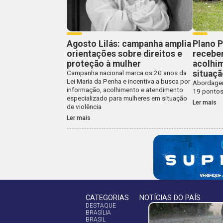
Agosto Lilás: campanha amplia
Plano P
orientações sobre direitos e
recebe
proteção à mulher
acolhi
situaçã
Campanha nacional marca os 20 anos da
Lei Maria da Penha e incentiva a busca por
Abordagem
informação, acolhimento e atendimento
19 pontos
especializado para mulheres em situação
Ler mais
de violência
Ler mais
CATEGORIAS
NOTÍCIAS DO PAÍS
DESTAQUE
BRASÍLIA
BRASIL