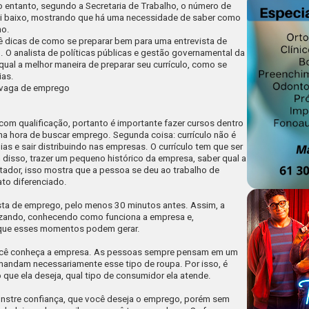
entanto, segundo a Secretaria de Trabalho, o número de
i baixo, mostrando que há uma necessidade de saber como
ho.
ê dicas de como se preparar bem para uma entrevista de
 O analista de políticas públicas e gestão governamental da
qual a melhor maneira de preparar seu currículo, como se
ias.
a vaga de emprego
o com qualificação, portanto é importante fazer cursos dentro
e na hora de buscar emprego. Segunda coisa: currículo não é
ias e sair distribuindo nas empresas. O currículo tem que ser
disso, trazer um pequeno histórico da empresa, saber qual a
utador, isso mostra que a pessoa se deu ao trabalho de
ato diferenciado.
sta de emprego, pelo menos 30 minutos antes. Assim, a
tizando, conhecendo como funciona a empresa e,
 que esses momentos podem gerar.
 você conheça a empresa. As pessoas sempre pensam em um
mandam necessariamente esse tipo de roupa. Por isso, é
 que ela deseja, qual tipo de consumidor ela atende.
nstre confiança, que você deseja o emprego, porém sem