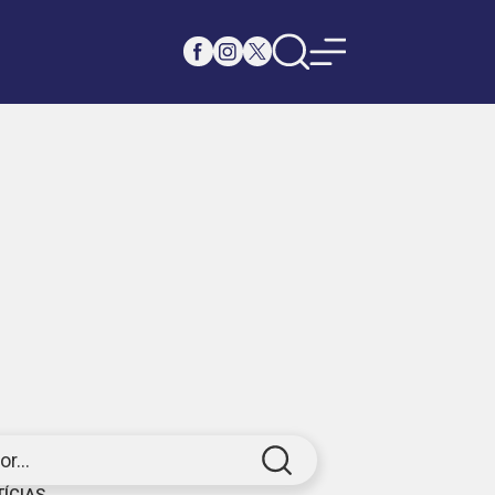
r...
TÍCIAS