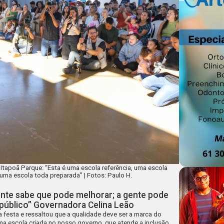
 Itapoã Parque: “Esta é uma escola referência, uma escola
 uma escola toda preparada” | Fotos: Paulo H.
ente sabe que pode melhorar; a gente pode
 público” Governadora Celina Leão
festa e ressaltou que a qualidade deve ser a marca do
uma escola criada no nosso governo, que atende a inclusão,