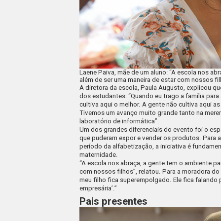
Laene Paiva, mãe de um aluno: “A escola nos ab
além de ser uma maneira de estar com nossos fi
A diretora da escola, Paula Augusto, explicou qu
dos estudantes: “Quando eu trago a família para 
cultiva aqui o melhor. A gente não cultiva aqui 
Tivemos um avanço muito grande tanto na merend
laboratório de informática”.
Um dos grandes diferenciais do evento foi o e
que puderam expor e vender os produtos. Para 
período da alfabetização, a iniciativa é fundame
maternidade.
“A escola nos abraça, a gente tem o ambiente pa
com nossos filhos”, relatou. Para a moradora do 
meu filho fica superempolgado. Ele fica faland
empresária’.”
Pais presentes