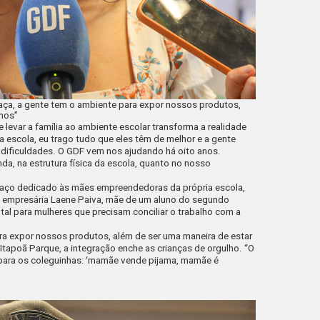
raça, a gente tem o ambiente para expor nossos produtos,
lhos”
e levar a família ao ambiente escolar transforma a realidade
a escola, eu trago tudo que eles têm de melhor e a gente
as dificuldades. O GDF vem nos ajudando há oito anos.
a, na estrutura física da escola, quanto no nosso
spaço dedicado às mães empreendedoras da própria escola,
a empresária Laene Paiva, mãe de um aluno do segundo
ntal para mulheres que precisam conciliar o trabalho com a
ra expor nossos produtos, além de ser uma maneira de estar
Itapoã Parque, a integração enche as crianças de orgulho. “O
o para os coleguinhas: ‘mamãe vende pijama, mamãe é