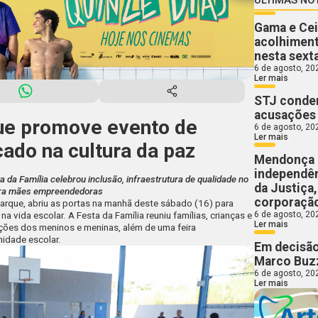
Gama e Cei
acolhiment
nesta sext
6 de agosto, 20
Ler mais
STJ conden
acusações 
que promove evento de
6 de agosto, 20
Ler mais
cado na cultura da paz
Mendonça 
independên
da Família celebrou inclusão, infraestrutura de qualidade no
da Justiça
para mães empreendedoras
corporaçã
Parque, abriu as portas na manhã deste sábado (16) para
6 de agosto, 20
 na vida escolar. A Festa da Família reuniu famílias, crianças e
Ler mais
ções dos meninos e meninas, além de uma feira
idade escolar.
Em decisão
Marco Buzz
6 de agosto, 20
Ler mais