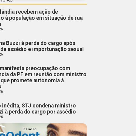
lândia recebem ação de
o à população em situação de rua
a
26
a Buzzi à perda do cargo após
de assédio e importunação sexual
26
manifesta preocupação com
cia da PF em reunião com ministro
, que promete autonomia à
o
26
 inédita, STJ condena ministro
i à perda do cargo por assédio
26