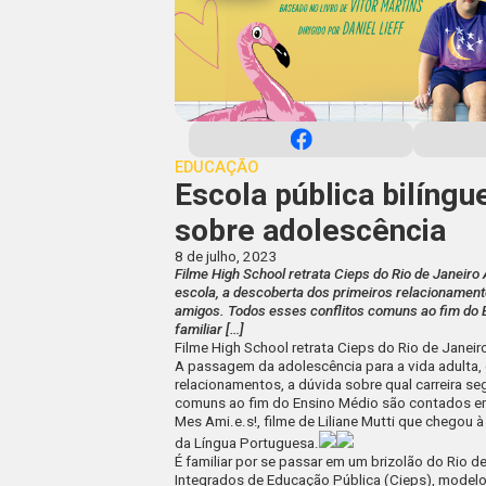
EDUCAÇÃO
Escola pública bilíng
sobre adolescência
8 de julho, 2023
Filme High School retrata Cieps do Rio de Janeiro
escola, a descoberta dos primeiros relacionamento
amigos. Todos esses conflitos comuns ao fim do
familiar […]
Filme High School retrata Cieps do Rio de Janeir
A passagem da adolescência para a vida adulta, 
relacionamentos, a dúvida sobre qual carreira s
comuns ao fim do Ensino Médio são contados e
Mes Ami.e.s!
, filme de Liliane Mutti que chegou 
da Língua Portuguesa.
É familiar por se passar em um brizolão do Rio d
Integrados de Educação Pública (Cieps), modelo