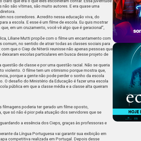
 claro que era o que eles escolheram contar. Essa juventude
s não são vítimas, são muito autores. E era quase uma
diretora.
ém nos corredores. Acredito nessa educação viva, do
para a escola. E esse é um filme de escola. Eu quis mostrar
 que, em um cruzamento, você vê algo que é geracional”,
blica, Liliane Mutti propõe com o filme um encantamento com
 comum, no sentido de atrair todas as classes sociais para
z com que o Ciep de Niterói reunisse não apenas pessoas que
 deixaram escolas particulares em busca desse projeto de
 questão de classe e por uma questão racial. Não se queria
ito violento. O filme tem um otimismo porque mostra que,
dência, porque a gente não pode perder o sonho da escola
o. O desafio do Ministério da Educação é fazer uma escola
cola pública em que a classe média e a classe alta queiram
s filmagens poderia ter gerado um filme oposto,
 que só não é pior pela atuação dos servidores que se
esguardando a essência dos Cieps, graças às professoras e
inerante da Língua Portuguesa vai garantir sua exibição em
tapa competitiva realizada em Portugal. Depois desse