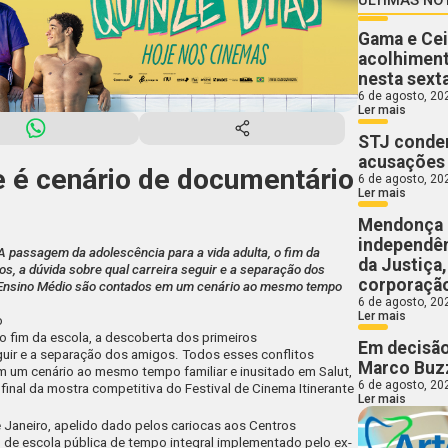
Gama e Cei
acolhiment
nesta sext
6 de agosto, 20
Ler mais
STJ conden
acusações 
ue é cenário de documentário
6 de agosto, 20
Ler mais
Mendonça 
independên
 A passagem da adolescência para a vida adulta, o fim da
da Justiça
s, a dúvida sobre qual carreira seguir e a separação dos
corporaçã
 Ensino Médio são contados em um cenário ao mesmo tempo
6 de agosto, 20
Ler mais
o
o fim da escola, a descoberta dos primeiros
Em decisão
eguir e a separação dos amigos. Todos esses conflitos
Marco Buzz
m um cenário ao mesmo tempo familiar e inusitado em
Salut,
6 de agosto, 20
à final da mostra competitiva do Festival de Cinema Itinerante
Ler mais
e Janeiro, apelido dado pelos cariocas aos Centros
 de escola pública de tempo integral implementado pelo ex-