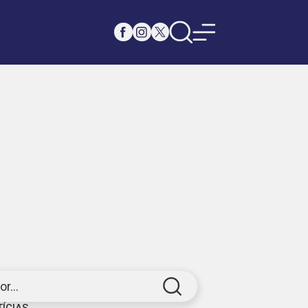
r...
TÍCIAS