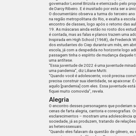
governador Leonel Brizola e eternizado pelo pro
de Darcy Ribeiro. E é inusitado por esta ser a ún
O documentário observa a turma do terceiro ano 
na região metropolitana do Rio, e exalta a escol
encontro de classes, logo após o retorno das a
19. As máscaras ainda estão no rosto dos estud
é contada, mas as falas e planos trazem uma 
Inspirada em
High School
(1968), de Frederick W
dos estudantes do Ciep durante um mês, em abr
escola, já com a despedida no horizonte logo ad
passagem tinha o espírito de mudança daquele t
uma antítese.
“Essa juventude de 2022 é uma juventude minad
uma pandemia”, diz Liliane Mutti.
“Quando você é adolescente, você precisa conv
precisa construir sua identidade, se apaixonar. É 
aquilo [pandemia] com eles. Essa juventude está
fiquei muito comovida”, revela.
Alegria
O encontro desses personagens que poderiam ser
cenas de farta alegria, cantoria e coreografias
esclarecimentos – mostram uma adolescência qu
sociedade, já as produzem, tratando de relaçõ
as heterossexuais.
“Quando eles falavam da questão de gênero, eu qu