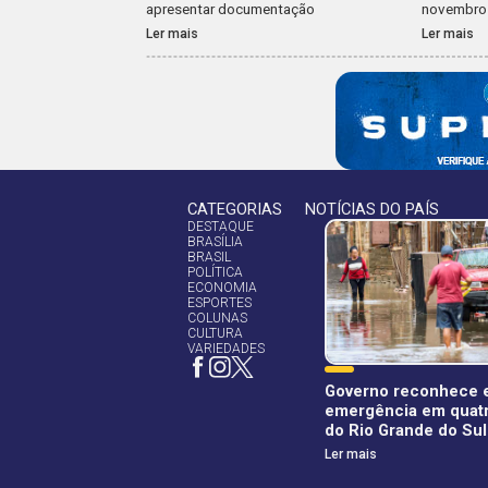
apresentar documentação
novembro 
Ler mais
Ler mais
CATEGORIAS
NOTÍCIAS DO PAÍS
DESTAQUE
BRASÍLIA
BRASIL
POLÍTICA
ECONOMIA
ESPORTES
COLUNAS
CULTURA
VARIEDADES
Governo reconhece 
emergência em quatr
do Rio Grande do Sul
Ler mais