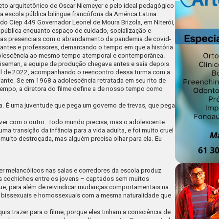
jeto arquitetônico de Oscar Niemeyer e pelo ideal pedagógico
ica escola pública bilíngue francófona da América Latina.
do Ciep 449 Governador Leonel de Moura Brizola, em Niterói,
a pública enquanto espaço de cuidado, socialização e
ulas presenciais com o abrandamento da pandemia de covid-
antes e professores, demarcando o tempo em que a história
adolescência ao mesmo tempo atemporal e contemporânea.
iseman, a equipe de produção chegava antes e saía depois
il de 2022, acompanhando o reencontro dessa turma com a
iante. Se em 1968 a adolescência retratada em seu rito de
empo, a diretora do filme define a de nosso tempo como
a. É uma juventude que pega um governo de trevas, que pega
iver com o outro. Todo mundo precisa, mas o adolescente
uma transição da infância para a vida adulta, e foi muito cruel
 muito destroçada, mas alguém precisa olhar para ela. Eu
 melancólicos nas salas e corredores da escola produz
. Os cochichos entre os jovens – captados sem muitos
e, para além de reivindicar mudanças comportamentais na
es bissexuais e homossexuais com a mesma naturalidade que
is trazer para o filme, porque eles tinham a consciência de