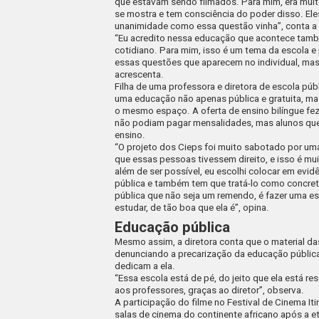
que estavam sendo filmados. Para mim, era muito
se mostra e tem consciência do poder disso. Ele
unanimidade como essa questão vinha”, conta a 
“Eu acredito nessa educação que acontece tamb
cotidiano. Para mim, isso é um tema da escola e 
essas questões que aparecem no individual, mas
acrescenta.
Filha de uma professora e diretora de escola pú
uma educação não apenas pública e gratuita, mas
o mesmo espaço. A oferta de ensino bilíngue fe
não podiam pagar mensalidades, mas alunos que
ensino.
“O projeto dos Cieps foi muito sabotado por uma
que essas pessoas tivessem direito, e isso é mu
além de ser possível, eu escolhi colocar em evi
pública e também tem que tratá-lo como concret
pública que não seja um remendo, é fazer uma es
estudar, de tão boa que ela é”, opina.
Educação pública
Mesmo assim, a diretora conta que o material da
denunciando a precarização da educação pública,
dedicam a ela.
“Essa escola está de pé, do jeito que ela está r
aos professores, graças ao diretor”, observa.
A participação do filme no Festival de Cinema It
salas de cinema do continente africano após a e