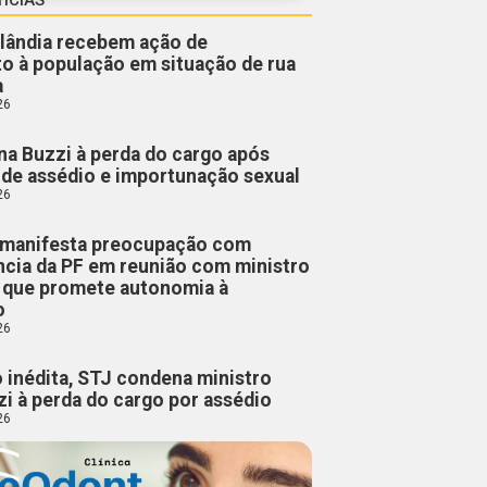
lândia recebem ação de
o à população em situação de rua
a
26
a Buzzi à perda do cargo após
de assédio e importunação sexual
26
manifesta preocupação com
cia da PF em reunião com ministro
, que promete autonomia à
o
26
 inédita, STJ condena ministro
i à perda do cargo por assédio
26