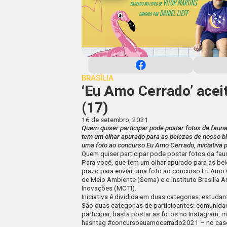
BRASÍLIA
‘Eu Amo Cerrado’ aceit
(17)
16 de setembro, 2021
Quem quiser participar pode postar fotos da faun
tem um olhar apurado para as belezas de nosso bio
uma foto ao concurso Eu Amo Cerrado, iniciativa 
Quem quiser participar pode postar fotos da fau
Para você, que tem um olhar apurado para as bele
prazo para enviar uma foto ao concurso
Eu Amo 
de Meio Ambiente (Sema) e o Instituto Brasília A
Inovações (MCTI).
Iniciativa é dividida em duas categorias: estu
São duas categorias de participantes: comunida
participar, basta postar as fotos no Instagram, 
hashtag
#concursoeuamocerrado2021
– no caso