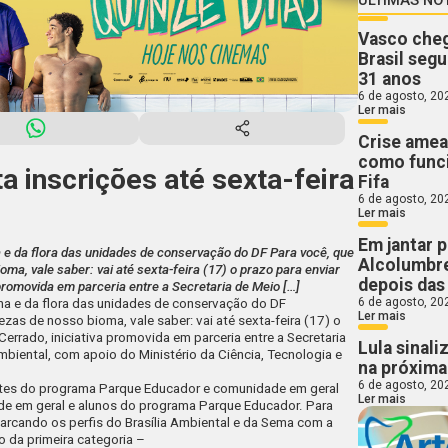
Vasco cheg
Brasil segu
31 anos
6 de agosto, 20
Ler mais
Crise ameaç
como funci
a inscrições até sexta-feira
Fifa
6 de agosto, 20
Ler mais
Em jantar p
a e da flora das unidades de conservação do DF Para você, que
Alcolumbre
ma, vale saber: vai até sexta-feira (17) o prazo para enviar
depois das
promovida em parceria entre a Secretaria de Meio […]
6 de agosto, 20
na e da flora das unidades de conservação do DF
Ler mais
zas de nosso bioma, vale saber: vai até sexta-feira (17) o
Cerrado
, iniciativa promovida em parceria entre a Secretaria
Lula sinali
mbiental, com apoio do Ministério da Ciência, Tecnologia e
na próxim
6 de agosto, 20
dantes do programa Parque Educador e comunidade em geral
Ler mais
de em geral e alunos do programa Parque Educador. Para
marcando os perfis do
Brasília Ambiental
e da
Sema
com a
 da primeira categoria –