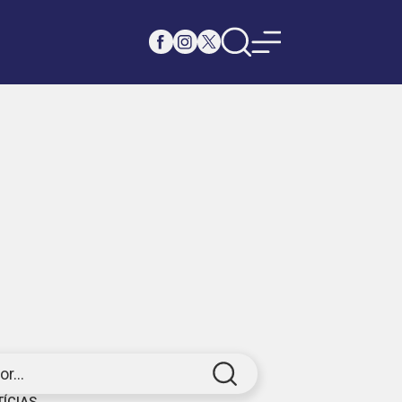
r...
TÍCIAS