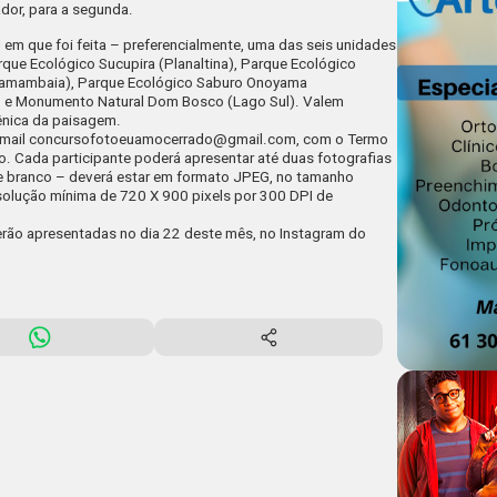
dor
, para a segunda.
em que foi feita – preferencialmente, uma das seis unidades
que Ecológico Sucupira (Planaltina), Parque Ecológico
(Samambaia), Parque Ecológico Saburo Onoyama
o e Monumento Natural Dom Bosco (Lago Sul). Valem
cênica da paisagem.
-mail
concursofotoeuamocerrado@gmail.com
, com o Termo
. Cada participante poderá apresentar até duas fotografias
o e branco – deverá estar em formato JPEG, no tamanho
solução mínima de 720 X 900 pixels por 300 DPI de
serão apresentadas no dia 22 deste mês, no Instagram do