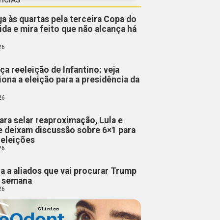
a às quartas pela terceira Copa do
ida e mira feito que não alcança há
26
a reeleição de Infantino: veja
ona a eleição para a presidência da
26
ara selar reaproximação, Lula e
 deixam discussão sobre 6×1 para
 eleições
26
za a aliados que vai procurar Trump
a semana
26