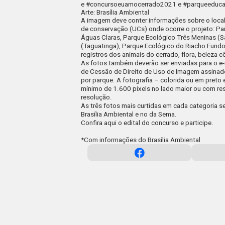
e
#concursoeuamocerrado2021
e
#parqueeduca
Arte: Brasília Ambiental
A imagem deve conter informações sobre o local 
de conservação (UCs) onde ocorre o projeto: Par
Águas Claras, Parque Ecológico Três Meninas 
(Taguatinga), Parque Ecológico do Riacho Fund
registros dos animais do cerrado, flora, beleza 
As fotos também deverão ser enviadas para o e
de Cessão de Direito de Uso de Imagem assinado
por parque. A fotografia – colorida ou em pret
mínimo de 1.600 pixels no lado maior ou com re
resolução.
As três fotos mais curtidas em cada categoria 
Brasília Ambiental e no da Sema.
Confira
aqui
o edital do concurso e participe.
*
Com informações do Brasília Ambiental