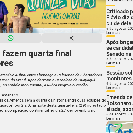
Criticado 
Flávio diz 
cuide dele 
6 de agosto, 20
Ler mais
Após briga
se candidat
fazem quarta final
Senado na 
6 de agosto, 20
ores
Ler mais
Sessão so
ntenário A final entre Flamengo e Palmeiras da Libertadores
monitores 
quipes do Brasil. Após derrotar o Barcelona de Guayaquil
6 de agosto, 20
(29) no estádio Monumental, o Rubro-Negro e o Verdão
Ler mais
Centenário
Emenda de 
es da América será a quarta da história entre duas equipes do
Bolsonaro 
quador) por 2 a 0, na noite desta quarta-feira (29) no estádio
aliada, ap
ão a competição continental no dia 27 de novembro no
6 de agosto, 20
Ler mais