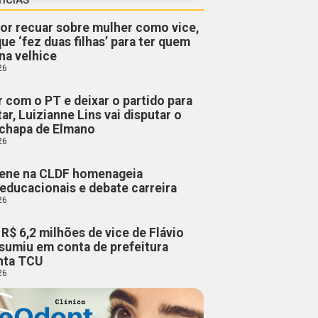
por recuar sobre mulher como vice,
que ‘fez duas filhas’ para ter quem
na velhice
26
r com o PT e deixar o partido para
ar, Luizianne Lins vai disputar o
chapa de Elmano
26
lene na CLDF homenageia
educacionais e debate carreira
26
R$ 6,2 milhões de vice de Flávio
sumiu em conta de prefeitura
onta TCU
26