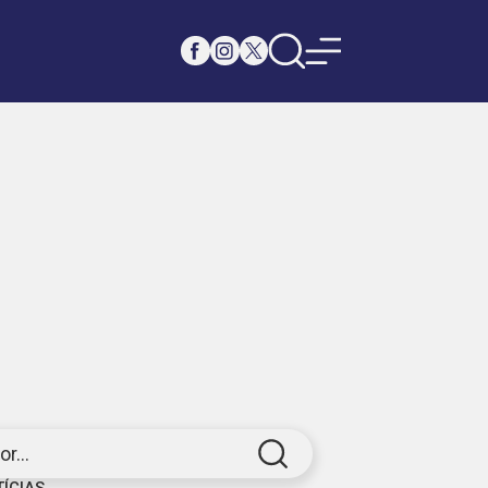
r...
TÍCIAS