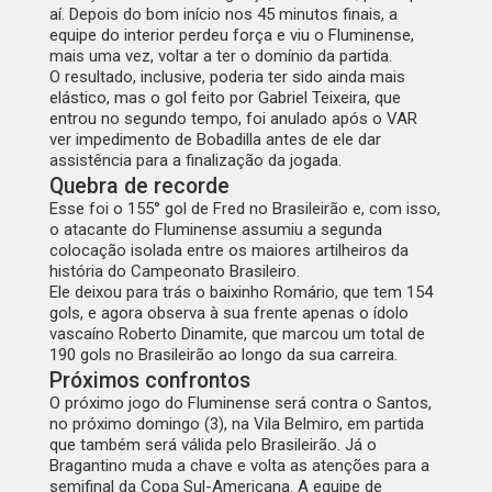
aí. Depois do bom início nos 45 minutos finais, a
equipe do interior perdeu força e viu o Fluminense,
mais uma vez, voltar a ter o domínio da partida.
O resultado, inclusive, poderia ter sido ainda mais
elástico, mas o gol feito por Gabriel Teixeira, que
entrou no segundo tempo, foi anulado após o VAR
ver impedimento de Bobadilla antes de ele dar
assistência para a finalização da jogada.
Quebra de recorde
Esse foi o 155° gol de Fred no Brasileirão e, com isso,
o atacante do Fluminense assumiu a segunda
colocação isolada entre os maiores artilheiros da
história do Campeonato Brasileiro.
Ele deixou para trás o baixinho Romário, que tem 154
gols, e agora observa à sua frente apenas o ídolo
vascaíno Roberto Dinamite, que marcou um total de
190 gols no Brasileirão ao longo da sua carreira.
Próximos confrontos
O próximo jogo do Fluminense será contra o Santos,
no próximo domingo (3), na Vila Belmiro, em partida
que também será válida pelo Brasileirão. Já o
Bragantino muda a chave e volta as atenções para a
semifinal da Copa Sul-Americana. A equipe de