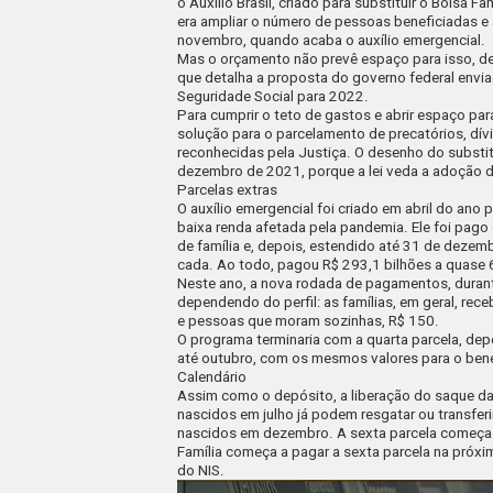
o
Auxílio Brasil, criado para substituir o Bolsa Fam
era ampliar o número de pessoas beneficiadas e 
novembro, quando acaba o auxílio emergencial.
Mas o orçamento não prevê espaço para isso, de
que detalha a proposta do governo federal envi
Seguridade Social para 2022.
Para cumprir o teto de gastos e abrir espaço p
solução para o
parcelamento de precatórios
, dí
reconhecidas pela Justiça. O desenho do substit
dezembro de 2021, porque a lei veda a adoção d
Parcelas extras
O auxílio emergencial foi criado em abril do ano
baixa renda afetada pela pandemia. Ele foi pag
de família e, depois, estendido até 31 de deze
cada. Ao todo, pagou R$ 293,1 bilhões a quase
Neste ano, a nova rodada de pagamentos, durant
dependendo do perfil: as famílias, em geral, rec
e pessoas que moram sozinhas, R$ 150.
O programa terminaria com a quarta parcela, de
até outubro, com os mesmos valores para o bene
Calendário
Assim como o depósito, a liberação do saque da 
nascidos em julho já podem resgatar ou transferir
nascidos em dezembro. A sexta parcela começa 
Família começa a pagar a sexta parcela na próxim
do NIS.