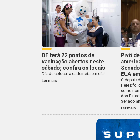
DF terá 22 pontos de
Pivô de
vacinação abertos neste
americ
sábado; confira os locais
Senado
EUA em 
Dia de colocar a caderneta em dia!
O deputado
Ler mais
Perez foi 
como nom
dos Estad
Senado am
Ler mais