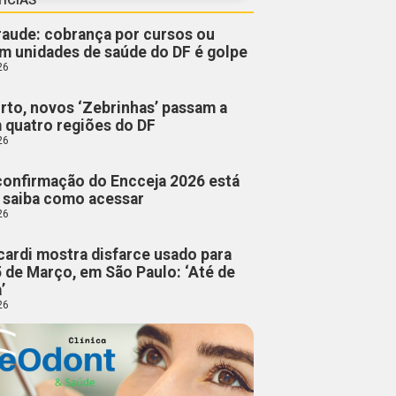
fraude: cobrança por cursos ou
m unidades de saúde do DF é golpe
26
rto, novos ‘Zebrinhas’ passam a
m quatro regiões do DF
26
confirmação do Encceja 2026 está
; saiba como acessar
26
cardi mostra disfarce usado para
5 de Março, em São Paulo: ‘Até de
’
26