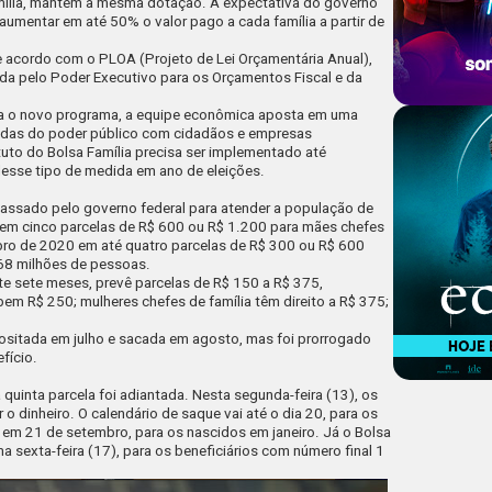
ília
, mantém a mesma dotação. A expectativa do governo
aumentar em até 50% o valor pago a cada família a partir de
 acordo com o PLOA (Projeto de Lei Orçamentária Anual),
ada pelo Poder Executivo para os Orçamentos Fiscal e da
ara o novo programa, a equipe econômica aposta em uma
vidas do poder público com cidadãos e empresas
uto do Bolsa Família precisa ser implementado até
esse tipo de medida em ano de eleições.
 passado pelo governo federal para atender a população de
o em cinco parcelas de R$ 600 ou R$ 1.200 para mães chefes
mbro de 2020 em até quatro parcelas de R$ 300 ou R$ 600
 68 milhões de pessoas.
e sete meses, prevê parcelas de R$ 150 a R$ 375,
ebem R$ 250; mulheres chefes de família têm direito a R$ 375;
positada em julho e sacada em agosto, mas foi prorrogado
fício.
quinta parcela foi adiantada. Nesta segunda-feira (13), os
 o dinheiro. O calendário de saque vai até o dia 20, para os
em 21 de setembro, para os nascidos em janeiro. Já o Bolsa
a sexta-feira (17), para os beneficiários com número final 1