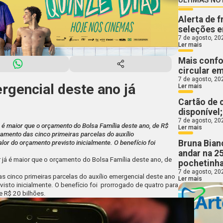
Alerta de 
seleções e
7 de agosto, 20
Ler mais
Mais confo
circular e
7 de agosto, 20
rgencial deste ano já
Ler mais
Cartão de 
disponível
7 de agosto, 20
á é maior que o orçamento do Bolsa Família deste ano, de R$
Ler mais
gamento das cinco primeiras parcelas do auxílio
Bruna Bian
lor do orçamento previsto inicialmente. O benefício foi
andar na 2
 já é maior que o orçamento do Bolsa Família deste ano, de
pochetinha
7 de agosto, 20
s cinco primeiras parcelas do
auxílio emergencial
deste ano
Ler mais
visto inicialmente. O benefício foi prorrogado de quatro para
e R$ 20 bilhões.