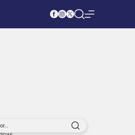
r...
TÍCIAS