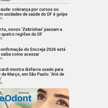
fraude: cobrança por cursos ou
m unidades de saúde do DF é golpe
26
rto, novos ‘Zebrinhas’ passam a
m quatro regiões do DF
26
confirmação do Encceja 2026 está
; saiba como acessar
26
cardi mostra disfarce usado para
5 de Março, em São Paulo: ‘Até de
’
26