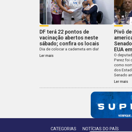
DF terá 22 pontos de
Pivô de
vacinação abertos neste
americ
sábado; confira os locais
Senado
EUA em 
Dia de colocar a caderneta em dia!
O deputado
Ler mais
Perez foi 
como nom
dos Estad
Senado am
Ler mais
CATEGORIAS
NOTÍCIAS DO PAÍS