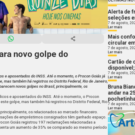
Alerta de 
seleções e
7 de agosto, 20
Ler mais
Mais confo
circular e
7 de agosto, 20
para novo golpe do
Ler mais
Cartão de 
disponível
7 de agosto, 20
cos e aposentados do INSS. Até o momento, o Procon Goiás já
Ler mais
e, mas também há registros no Distrito Federal, Rio de Janeiro,
Bruna Bian
parecem novos golpes no Brasil, principalmente, os
andar na 2
blicos e aposentados do INSS. Até o momento, o Procon
pochetinha
 este golpe, mas também há registros no Distrito Federal, Rio
7 de agosto, 20
Ler mais
principalmente, os relacionados ao mercado financeiro.
ransações de empréstimos consignados têm ganhado espaço.
ocon Goiás registrou 197 reclamações relacionadas a
resenta um aumento de 35% se comparado ao mesmo período