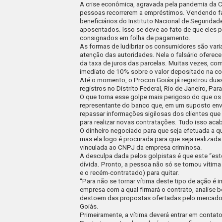
A crise econômica, agravada pela pandemia da Co
pessoas recorrerem a empréstimos. Vendendo fac
beneficiários do Instituto Nacional de Seguridade
aposentados. Isso se deve ao fato de que eles 
consignados em folha de pagamento.
As formas de ludibriar os consumidores são vari
atenção das autoridades. Nela o falsário oferece
da taxa de juros das parcelas. Muitas vezes, com
imediato de 10% sobre o valor depositado na co
Até o momento, o Procon Goiás já registrou dua
registros no Distrito Federal, Rio de Janeiro, Pa
O que torna esse golpe mais perigoso do que os
representante do banco que, em um suposto env
repassar informações sigilosas dos clientes q
para realizar novas contratações. Tudo isso acaba
O dinheiro negociado para que seja efetuada a qu
mas ela logo é procurada para que seja realizada
vinculada ao CNPJ da empresa criminosa.
A desculpa dada pelos golpistas é que este “est
dívida. Pronto, a pessoa não só se tornou vítim
e o recém-contratado) para quitar.
“Para não se tornar vítima deste tipo de ação é
empresa com a qual firmará o contrato, analise 
destoem das propostas ofertadas pelo mercado”
Goiás.
Primeiramente, a vítima deverá entrar em contato 