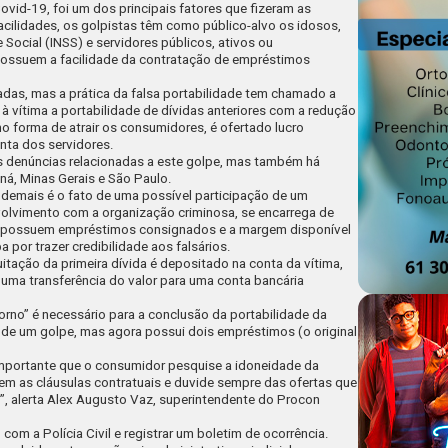
vid-19, foi um dos principais fatores que fizeram as
ilidades, os golpistas têm como público-alvo os idosos,
 Social (INSS) e servidores públicos, ativos ou
possuem a facilidade da contratação de empréstimos
adas, mas a prática da falsa portabilidade tem chamado a
 à vítima a portabilidade de dívidas anteriores com a redução
o forma de atrair os consumidores, é ofertado lucro
nta dos servidores.
s denúncias relacionadas a este golpe, mas também há
raná, Minas Gerais e São Paulo.
 demais é o fato de uma possível participação de um
olvimento com a organização criminosa, se encarrega de
ue possuem empréstimos consignados e a margem disponível
 por trazer credibilidade aos falsários.
itação da primeira dívida é depositado na conta da vítima,
 uma transferência do valor para uma conta bancária
orno” é necessário para a conclusão da portabilidade da
a de um golpe, mas agora possui dois empréstimos (o original
 importante que o consumidor pesquise a idoneidade da
bem as cláusulas contratuais e duvide sempre das ofertas que
, alerta Alex Augusto Vaz, superintendente do Procon
com a Polícia Civil e registrar um boletim de ocorrência.