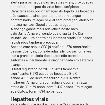
alerta para os riscos das hepatites virais, provocadas
por diferentes tipos do vírus hepatotrópicos.
Caracterizadas por inflamação do fígado, as hepatites
são causadas ainda por contato com sangue
contaminado, relação sexual sem proteção, abuso de
medicamentos, álcool e outras drogas.
A doença ganha mais relevância neste mês
pelo
Julho Amarelo
. sendo que o dia 28 é o Dia
Mundial de Luta contra as Hepatites Virais. Os casos
registrados também preocupam.
Apenas este ano, a SES já notificou 276 ocorrências
dessas doenças, consideradas silenciosas, uma vez
que a grande maioria dos casos não apresenta
sintomas e, geralmente, é diagnosticada em estágios
avançados.
O total registrado de 2010 a 2023 também é
significante: 8.573 casos de hepatites B e C,
sendo 4.689 do sexo masculino e 3.884 entre
mulheres. A maior predominância ocorre na faixa
etária de 30 a 59 anos, com 2.407 casos. Em relação
aos óbitos, foram 634 no período.
Hepatites virais
Para a identificação dos casos, a Coordenação de