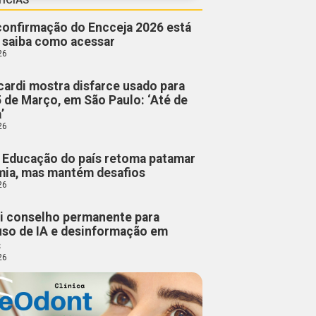
confirmação do Encceja 2026 está
; saiba como acessar
26
cardi mostra disfarce usado para
5 de Março, em São Paulo: ‘Até de
’
26
 Educação do país retoma patamar
mia, mas mantém desafios
26
ui conselho permanente para
so de IA e desinformação em
s
26