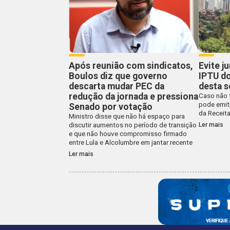
Após reunião com sindicatos,
Evite j
Boulos diz que governo
IPTU do
descarta mudar PEC da
desta s
redução da jornada e pressiona
Caso não t
pode emit
Senado por votação
da Receit
Ministro disse que não há espaço para
Ler mais
discutir aumentos no período de transição
e que não houve compromisso firmado
entre Lula e Alcolumbre em jantar recente
Ler mais