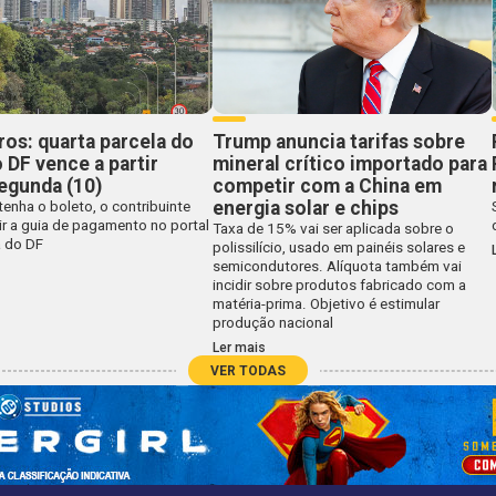
uros: quarta parcela do
Trump anuncia tarifas sobre
 DF vence a partir
mineral crítico importado para
egunda (10)
competir com a China em
energia solar e chips
enha o boleto, o contribuinte
ir a guia de pagamento no portal
Taxa de 15% vai ser aplicada sobre o
a do DF
polissilício, usado em painéis solares e
semicondutores. Alíquota também vai
incidir sobre produtos fabricado com a
matéria-prima. Objetivo é estimular
produção nacional
Ler mais
VER TODAS