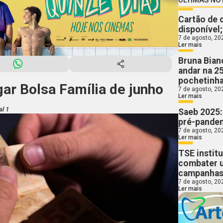
Cartão de 
disponível
7 de agosto, 20
Ler mais
Bruna Bian
andar na 2
pochetinha
ar Bolsa Família de junho
7 de agosto, 20
Ler mais
al 1
Saeb 2025:
pré-pande
7 de agosto, 20
Ler mais
TSE instit
combater u
campanha
7 de agosto, 20
Ler mais