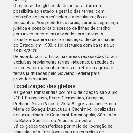
(Incra).
O repasse das glebas da União para Roraima
possibilita ao estado a gestão das terras, com
definição de usos múltiplos e a regularização de
ocupantes. Aos produtores rurais, garante segurança
jurídica e possibilita o acesso de linhas de crédito
para investimento em atividades produtivas. A
transferência era uma reivindicação desde a criação
do Estado, em 1988, e foi efetuada com base na Lei
14.004/2020.
De acordo com o Incra, nas áreas repassadas foram
excluídas previamente terras indígenas, unidades de
conservação, assentamentos de reforma agrária e
terras já tituladas pelo Governo Federal para
produtores rurais.
Localização das glebas
As glebas transferidas por meio de doação são a BR
210 I, Branquinho, Pedro Clementino, Campina,
Pretinho, Novo Paraíso, Vista Alegre, Jauaperi, Santa
Maria do Boiaçú, Mucucuau e Cachimbo, localizadas
nos municípios de Caracaraí, Rorainópolis, São João
da Baliza, São Luiz do Anauá e Caroebe.
Já as glebas transferidas por meio de liberação de
cláusulas são Ereu, localizada no município de