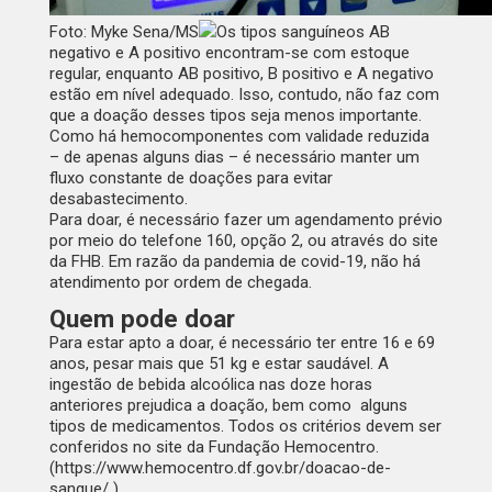
Foto: Myke Sena/MS
Os tipos sanguíneos AB
negativo e A positivo encontram-se com estoque
regular, enquanto AB positivo, B positivo e A negativo
estão em nível adequado. Isso, contudo, não faz com
que a doação desses tipos seja menos importante.
Como há hemocomponentes com validade reduzida
– de apenas alguns dias – é necessário manter um
fluxo constante de doações para evitar
desabastecimento.
Para doar, é necessário fazer um agendamento prévio
por meio do telefone 160, opção 2, ou através do site
da FHB. Em razão da pandemia de covid-19, não há
atendimento por ordem de chegada.
Quem pode doar
Para estar apto a doar, é necessário ter entre 16 e 69
anos, pesar mais que 51 kg e estar saudável. A
ingestão de bebida alcoólica nas doze horas
anteriores prejudica a doação, bem como alguns
tipos de medicamentos. Todos os critérios devem ser
conferidos no site da Fundação Hemocentro.
(
https://www.hemocentro.df.gov.br/doacao-de-
sangue/
)