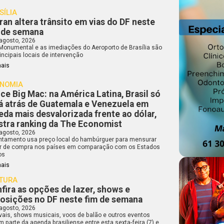
SÍLIA
ran altera trânsito em vias do DF neste
 de semana
 agosto, 2026
 Monumental e as imediações do Aeroporto de Brasília são
incipais locais de intervenção
mais
NOMIA
ice Big Mac: na América Latina, Brasil só
á atrás de Guatemala e Venezuela em
da mais desvalorizada frente ao dólar,
tra ranking da The Economist
 agosto, 2026
ntamento usa preço local do hambúrguer para mensurar
r de compra nos países em comparação com os Estados
os
mais
TURA
fira as opções de lazer, shows e
osições no DF neste fim de semana
 agosto, 2026
ivais, shows musicais, voos de balão e outros eventos
 parte da agenda brasiliense entre esta sexta-feira (7) e