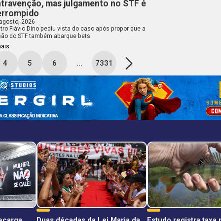
travenção, mas julgamento no STF é
errompido
 agosto, 2026
tro Flávio Dino pediu vista do caso após propor que a
são do STF também abarque bets
mais
4
5
6
...
7331
recarga
Duas décadas da Lei Maria da
Estudo registra taxa