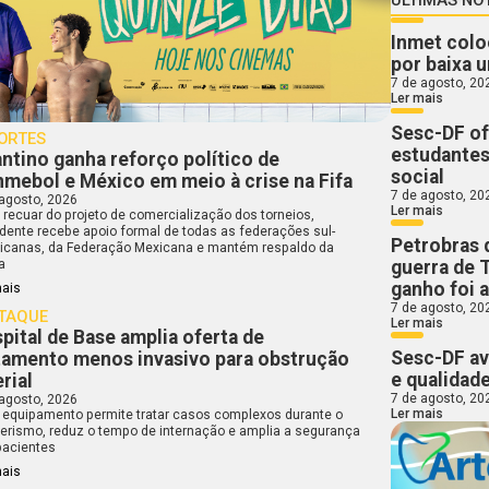
Inmet coloc
por baixa 
7 de agosto, 20
Ler mais
Sesc-DF of
ORTES
estudantes
antino ganha reforço político de
social
mebol e México em meio à crise na Fifa
7 de agosto, 20
 agosto, 2026
Ler mais
 recuar do projeto de comercialização dos torneios,
idente recebe apoio formal de todas as federações sul-
Petrobras 
icanas, da Federação Mexicana e mantém respaldo da
guerra de 
a
ganho foi 
mais
7 de agosto, 20
TAQUE
Ler mais
pital de Base amplia oferta de
Sesc-DF av
tamento menos invasivo para obstrução
e qualidade
erial
7 de agosto, 20
 agosto, 2026
Ler mais
 equipamento permite tratar casos complexos durante o
terismo, reduz o tempo de internação e amplia a segurança
pacientes
mais