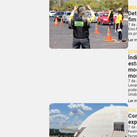
BRA
Det
fim
7 de
Eixo
os pr
Ler 
ECO
Índ
est
moe
mos
7 de
Leva
pode
Unid
Ler 
CUL
Con
exp
7 de
Fest
fazem