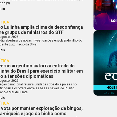
ngo (9)
mais
ÍTICA
o Lulinha amplia clima de desconfiança
re grupos de ministros do STF
 agosto, 2026
diu abertura de novas investigações envolvendo filho do
dente Luiz Inácio da Silva
mais
ÍTICA
erno argentino autoriza entrada da
inha do Brasil para exercício militar em
o a tensões diplomáticas
 agosto, 2026
ação binacional reunirá unidades dos dois países no
tico Sul e ocorrerá entre as bases navais de Puerto
ano e Mar del Plata
mais
ÍTICA
 vota por manter exploração de bingos,
a-níqueis e jogo do bicho como