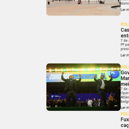
domi
Ler 
POL
Cas
ent
7 de
PF pe
presi
Ler 
POL
Gov
Mar
mei
7 de
Oper
Atlân
Belgr
Ler 
POL
Fux
caç