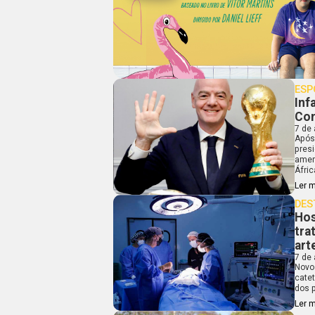
ESP
Inf
Con
7 de
Após
pres
amer
Áfric
Ler 
DES
Hos
tra
art
7 de
Novo
cate
dos 
Ler 