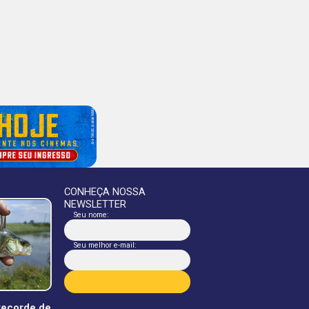
CONHEÇA NOSSA
NEWSLETTER
Seu nome:
Seu melhor e-mail:
 recorde de