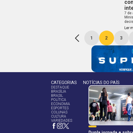
con
int
7 de
Minis
deci
Ler 
1
2
3
CATEGORIAS
NOTÍCIAS DO PAÍS
DESTAQUE
BRASÍLIA
BRASIL
POLÍTICA
ECONOMIA
ESPORTES
COLUNAS
CULTURA
VARIEDADES
Dupla jornada e sob