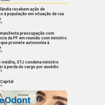
lândia recebem ação de
o à população em situação de rua
a
26
manifesta preocupação com
cia da PF em reunião com ministro
, que promete autonomia à
o
26
 inédita, STJ condena ministro
i à perda do cargo por assédio
26
Capital
26