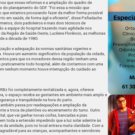
ormou que essas reformas e a ampliação do quadro de
ro do planejamento do GDF. “Foi essa a missão que
o que estamos procurando fazer da melhor forma possível
o em saúde, de forma ágil e eficiente”, disse Pafiadache.
eiros, dois padioleiros e mais dois técnicos de
o a equipe do hospital trazendo mais agilidade nos
da Região de Saúde Oeste, Lucilene Florêncio, as melhorias
sde a década de 1980.
ização e adequação às normas sanitárias vigentes e
ia. Houve um aumento significativo da população da cidade,
entos para que os moradores dessa região tenham uma
m praticamente todo hospital, além de contarmos com uma
e em nenhum momento houve interrupção do cuidado ao
z foi completamente revitalizada e, agora, oferece
ma, o espaço recebe as gestantes em ambiente mais amplo e
gurança e tranquilidade na hora do parto.
es também passa por readequações e ampliação da
ante a troca de plantões ou encerramento do turno. Outro
ital, que vai ganhar novas coifas, bancadas e pias.
l em toda a extensão impedindo que a luz solar adentre às
es da unidade, pois no local entrava muita claridade. Com a
s agradável para as crianças, acompanhantes e servidores.