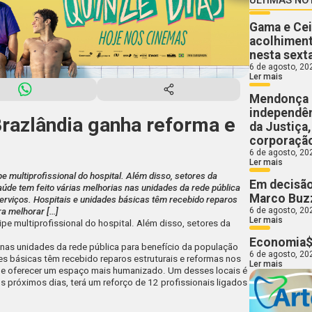
Gama e Cei
acolhiment
nesta sext
6 de agosto, 20
Ler mais
Mendonça 
independên
Brazlândia ganha reforma e
da Justiça
corporaçã
6 de agosto, 20
Ler mais
e multiprofissional do hospital. Além disso, setores da
Em decisão
úde tem feito várias melhorias nas unidades da rede pública
Marco Buzz
erviços. Hospitais e unidades básicas têm recebido reparos
6 de agosto, 20
ra melhorar […]
Ler mais
ipe multiprofissional do hospital. Além disso, setores da
Economia$
s nas unidades da rede pública para benefício da população
6 de agosto, 20
es básicas têm recebido reparos estruturais e reformas nos
Ler mais
 e oferecer um espaço mais humanizado. Um desses locais é
s próximos dias, terá um reforço de 12 profissionais ligados