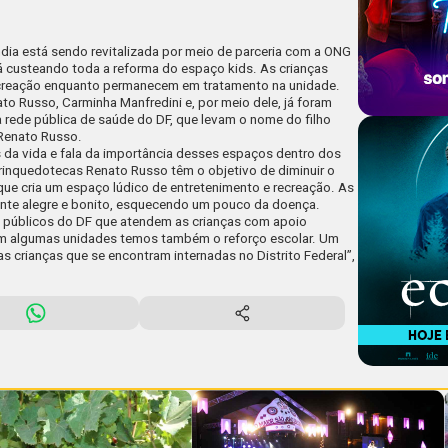
dia está sendo revitalizada por meio de parceria com a ONG
tá custeando toda a reforma do espaço kids. As crianças
ecreação enquanto permanecem em tratamento na unidade.
to Russo, Carminha Manfredini e, por meio dele, já foram
 rede pública de saúde do DF, que levam o nome do filho
 Renato Russo.
da vida e fala da importância desses espaços dentro dos
brinquedotecas Renato Russo têm o objetivo de diminuir o
que cria um espaço lúdico de entretenimento e recreação. As
ente alegre e bonito, esquecendo um pouco da doença.
 públicos do DF que atendem as crianças com apoio
 em algumas unidades temos também o reforço escolar. Um
s crianças que se encontram internadas no Distrito Federal”,