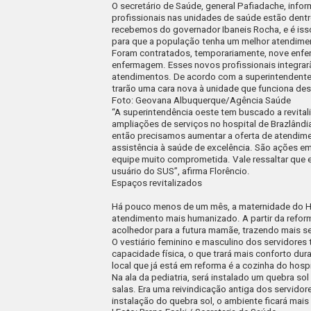
O secretário de Saúde, general Pafiadache, inf
profissionais nas unidades de saúde estão dent
recebemos do governador Ibaneis Rocha, e é iss
para que a população tenha um melhor atendiment
Foram contratados, temporariamente, nove enferm
enfermagem. Esses novos profissionais integrarã
atendimentos. De acordo com a superintendente 
trarão uma cara nova à unidade que funciona de
Foto: Geovana Albuquerque/Agência Saúde
“A superintendência oeste tem buscado a revital
ampliações de serviços no hospital de Brazlând
então precisamos aumentar a oferta de atendim
assistência à saúde de excelência. São ações e
equipe muito comprometida. Vale ressaltar qu
usuário do SUS”, afirma Florêncio.
Espaços revitalizados
Há pouco menos de um mês, a maternidade do HRB
atendimento mais humanizado. A partir da refor
acolhedor para a futura mamãe, trazendo mais se
O vestiário feminino e masculino dos servidor
capacidade física, o que trará mais conforto dur
local que já está em reforma é a cozinha do hosp
Na ala da pediatria, será instalado um quebra so
salas. Era uma reivindicação antiga dos servidor
instalação do quebra sol, o ambiente ficará mai