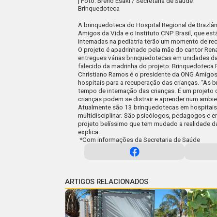
| Foto: Breno Esaki / Secretaria de Saúde
Brinquedoteca
A brinquedoteca do Hospital Regional de Brazlân
Amigos da Vida e o Instituto CNP Brasil, que es
internadas na pediatria terão um momento de r
O projeto é apadrinhado pela mãe do cantor Rena
entregues várias brinquedotecas em unidades da
falecido da madrinha do projeto: Brinquedoteca
Christiano Ramos é o presidente da ONG Amigos 
hospitais para a recuperação das crianças. “As 
tempo de internação das crianças. É um projeto 
crianças podem se distrair e aprender num ambi
Atualmente são 13 brinquedotecas em hospitais
multidisciplinar. São psicólogos, pedagogos e
projeto belíssimo que tem mudado a realidade da
explica.
*Com informações da Secretaria de Saúde
ARTIGOS RELACIONADOS