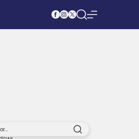
r...
TÍCIAS