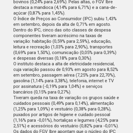
bovinos (0,24% para 2,69%). Pelas altas, o FGV Ibre
destaca a mandioca (4,14% para 6,71%) e a cana-de-
açúcar (0,87% para 1,45%).
O Índice de Preços ao Consumidor (IPC) subiu 1,43%
em setembro, depois da alta de 0,71% em agosto.
Dentro do IPC, cinco das oito classes de despesa
componentes tiveram acréscimo na taxas de
variação: habitação (0,59% para 2,59%), educação,
leitura e recreação (1,03% para 2,90%), transportes
(0,69% para 1,50%), comunicação (0,05% para 0,39%)
e despesas diversas (0,18% para 0,30%).
O instituto destaca a alta de eletricidade residencial,
cuja variação passou de 0,93% em agosto para 8,52%
em setembro, passagem aérea (7,25% para 22,70%),
gasolina (1,14% para 3,38%), telefonia, internet e TV
por assinatura (-0,19% para 1,04%) e serviços
bancários (0,15% para 0,27%).
Tiveram queda na taxa de variação os grupos saúde e
cuidados pessoais (0,49% para 0,14%), alimentação
(1,25% para 1,09%) e vestuário (0,38% para 0,28%),
puxados por artigos de higiene e cuidado pessoal
(1,16% para -0,01%), hortaliças e legumes (4,25% para
2,51%) e acessórios do vestuário (0,82% para -0,01%).
Os dados do FGV Ibre apontam que o núcleo do IPC