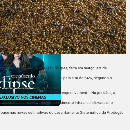
imestre deste ano. A previsão do Ipea, feita em março, era de
o de crescimento foi revisada de 21,3% para alta de 24%, segundo o
ao mesmo trimestre do ano anterior.
de 1,3% e 10,2% para 6,6% e 11,5%, respectivamente. Na pecuária, a
gropecuário mantenha taxas de crescimento interanual elevadas no
m base nas novas estimativas do Levantamento Sistemático da Produção