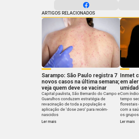
ARTIGOS RELACIONADOS
Sarampo: São Paulo registra 7
Inmet c
novos casos na última semana;
em aler
veja quem deve se vacinar
umidad
Capital paulista, São Bernardo do Campo e
Com índic
Guarulhos conduzem estratégia de
tempo sec
revacinação de toda a população e
florestais
aplicação de 'dose zero' para recém-
com a saú
nascidos
os grupos
Ler mais
Ler mais