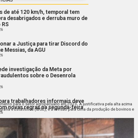
 de até 120 km/h, temporal tem
era desabrigados e derruba muro de
o RS
26
onar a Justiça para tirar Discord do
rge Messias, da AGU
26
ede investigação da Meta por
raudulentos sobre o Desenrola
26
para trabalhadores informais deve
ento para o setor agropecuário em 2023. A justificativa pela alta acima
m novas regras na segunda-feira
rafia e Estatística (IBGE), é a revisão para cima da produção de bovinos e
26