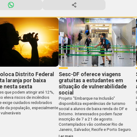
oloca Distrito Federal
Sesc-DF oferece viagens
ta laranja por baixa
gratuitas a estudantes em
e nesta sexta
situação de vulnerabilidade
social
es que podem atingir até 12%,
o eleva riscos de incêndios
Projeto "Embarque na Inclusão"
 e exige cuidados redobrados
disponibiliza experiências de turismo
de da população, especialmente
social a alunos de baixa renda do DF e
 vulneráveis
Entorno. Interessados podem fazer
inscrição de 7 a 21 de agosto.
Contemplados vão conhecer Rio de
Janeiro, Salvador, Recife e Porto Seguro.
Ler mais