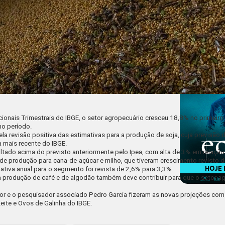
ais Trimestrais do IBGE, o setor agropecuário cresceu 18,8% no primeiro tr
o período.
, pela revisão positiva das estimativas para a produção de soja, cuja previsã
 mais recente do IBGE.
ado acima do previsto anteriormente pelo Ipea, com alta de 3% em relação 
de produção para cana-de-açúcar e milho, que tiveram crescimento revisto 
tiva anual para o segmento foi revista de 2,6% para 3,3%.
a produção de café e de algodão também deve contribuir para que o setor a
or e o pesquisador associado Pedro Garcia fizeram as novas projeções co
eite e Ovos de Galinha do IBGE.