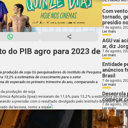
Com ventos
tornado, g
presídio n
7 de agosto, 20
Ler mais
AGU vai aci
ar, diz Jo
to do PIB agro para 2023 de
7 de agosto, 20
Ler mais
Entidade p
anúncios f
 da produção de soja Os pesquisadores do Instituto de Pesquisa
Brasil
a 13,2% a estimativa de crescimento para o setor
7 de agosto, 20
cima do esperado no primeiro trimestre do ano, comparando a
Ler mais
a da produção de soja
Desenrola 
mica Aplicada (Ipea) revisaram de 11,6% para 13,2% a estimativa de crescim
começar co
ando a previsão com o resultado divulgado pelo Instituto Brasileiro de Geog
7 de agosto, 20
nado da lavoura, como a soja
Ler mais