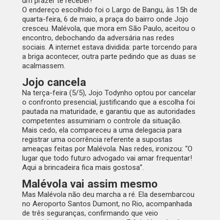
um prazer te receber!”
O endereço escolhido foi o Largo de Bangu, às 15h de
quarta-feira, 6 de maio, a praça do bairro onde Jojo
cresceu. Malévola, que mora em São Paulo, aceitou o
encontro, debochando da adversária nas redes
sociais. A internet estava dividida: parte torcendo para
a briga acontecer, outra parte pedindo que as duas se
acalmassem.
Jojo cancela
Na terça-feira (5/5), Jojo Todynho optou por cancelar
o confronto presencial, justificando que a escolha foi
pautada na maturidade, e garantiu que as autoridades
competentes assumiriam o controle da situação.
Mais cedo, ela compareceu a uma delegacia para
registrar uma ocorrência referente a supostas
ameaças feitas por Malévola. Nas redes, ironizou: “O
lugar que todo futuro advogado vai amar frequentar!
Aqui a brincadeira fica mais gostosa”.
Malévola vai assim mesmo
Mas Malévola não deu marcha a ré. Ela desembarcou
no Aeroporto Santos Dumont, no Rio, acompanhada
de três seguranças, confirmando que veio