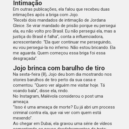
Intimação
Em outras publicações, ela falou que recebeu duas
intimações após a briga com Jojo.
“Recebi dois mandados de intimação de Jordana
Gleice. Se virar mandado de prisão porque eu persegui
ela, eu não volto pro Brasil. Eu não persegui ela, mas a
justiça do Brasil é falha”, conta a influenciadora,
acrescentando: “Ela quer continuar me perseguindo,
eu vou persegui-la no inferno. Não estou bricando. Ela
me aguarda. Quem começou essa briga foi essa
desgraçada”.
Jojo brinca com barulho de tiro
Na sexta-feira (8), Jojo deu bom dia mostrando nos
stories barulhos de tiro perto da sua casa e
comentou. “Quero ver alguém me visitar hoje. Tá
voando bala”, disse ela, rindo.
No Instagram, Malévola considerou o post uma
ameaça.
“Isso é uma ameaça de morte? Eu já abri um process
criminal contra ela, que vai ver com quem está
mexendo”.
Ao chegar em Dubai, ela gravou uma série de vídeos