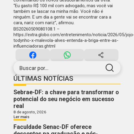
comentando os novos desdobramentos da treta:
“Eu gasto R$ 100 mil com advogado, mas você vai
também se lascar na minha mão. Você não é
ninguém. E um dia a gente vai se encontrar cara a
cara, nariz com nariz”, afirmou.
BS20260509080108.1 –
https://extra.globo.com/entretenimento/noticia/2026/05/jojo
todynho-x-malevola-alves-entenda-a-briga-entre-as-
influenciadoras.ghtml
Buscar por...
ÚLTIMAS NOTÍCIAS
Sebrae-DF: a chave para transformar o
potencial do seu negócio em sucesso
real
8 de agosto, 2026
Ler mais
Faculdade Senac-DF oferece
descontos na graduação e pós-