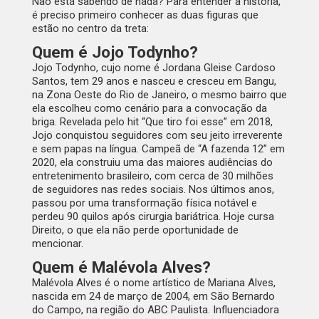
Não está sabendo de nada? Para entender a história,
é preciso primeiro conhecer as duas figuras que
estão no centro da treta:
Quem é Jojo Todynho?
Jojo Todynho, cujo nome é Jordana Gleise Cardoso
Santos, tem 29 anos e nasceu e cresceu em Bangu,
na Zona Oeste do Rio de Janeiro, o mesmo bairro que
ela escolheu como cenário para a convocação da
briga. Revelada pelo hit “Que tiro foi esse” em 2018,
Jojo conquistou seguidores com seu jeito irreverente
e sem papas na língua. Campeã de “A fazenda 12” em
2020, ela construiu uma das maiores audiências do
entretenimento brasileiro, com cerca de 30 milhões
de seguidores nas redes sociais. Nos últimos anos,
passou por uma transformação física notável e
perdeu 90 quilos após cirurgia bariátrica. Hoje cursa
Direito, o que ela não perde oportunidade de
mencionar.
Quem é Malévola Alves?
Malévola Alves é o nome artístico de Mariana Alves,
nascida em 24 de março de 2004, em São Bernardo
do Campo, na região do ABC Paulista. Influenciadora