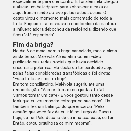
especialmente para o encontro. E foi além: ela chegou
a alugar um helicóptero para sobrevoar a casa de
Jojo, transmitindo ao vivo pelas redes sociais. O
gesto virou o momento mais comentado de toda a
treta. Enquanto sobrevoava o condomínio da cantora,
a influenciadora debochou da residência, dizendo que
ficou “até espantada”.
Fim da briga?
No dia 6 de maio, com a briga cancelada, mas o clima
ainda tenso, Malévola Alves afirmou em vídeo
publicado nas redes sociais que havia decidido
encerrar a polêmica. Ela declarou ter perdoado Jojo
pelas falas consideradas transfóbicas e foi direta:
“Essa treta se encerra hoje”.
Em tom conciliatório, Malévola sugeriu até uma
reconciliação: “Vamos tomar uma juntas, fofa?
Vamos tomar um café? E você gostou tanto desse
look que eu vou mandar entregar na sua casa”. Ela
também fez um balanço do que encarou: “Pelo
desafio que você fez de eu ir lá no Largo de Bangu
hoje, eu fui. Pelo desafio de eu ir na sua casa, eu fui.
Então, estou orgulhosa de mim mesma”.