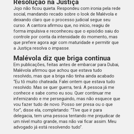
Resolução na Justiça
Jojo não ficou quieta. Respondeu com ironia pela rede
social, mandando recado sobre o look de Malévola e
deixando claro que o processo judicial segue seu
curso. A cantora afirmou que, no início, reagiu de
forma impulsiva e reconheceu que o episódio saiu do
controle por conta da intensidade do momento, mas
que prefere agora agir com maturidade e permitir que
a Justiça resolva o impasse.
Malévola diz que briga continua
Em publicações, feitas antes de embarcar para Dubai,
Malévola afirmou que achou que estava tudo
resolvido, mas que a briga não tinha ainda acabado
“Eu tô muito chateada. Falei ontem que estava tudo
resolvido. Mas se quer guerra, terá. A pessoa já me
conhece e sabe como eu sou. Quer continuar me
infernizando e me perseguindo, mas não esquece que
vou fazer tudo de novo. Posso ser presa ou o que
for”, disse ela, completando: “Tive que ir para
delegacia, tem uma pessoa tentando me prejudicar de
um nível muito grande, mas não vai ficar assim. Meu
advogado já está resolvendo tudo”.