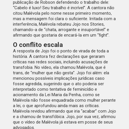
publicação de Robson defendendo o trabalho dele:
“Cabelo é luxo! Seu trabalho é incrível”. A cantora não
citou Malévola pelo nome nesse primeiro momento,
mas a mensagem foi clara o suficiente. Irritada com a
interferência, Malévola rebateu Jojo nos Stories,
chamando-a de “chata, arrogante e insuportável” e
afirmando que gostaria de encará-la em um “fight”.
O conflito escala
A resposta de Jojo foi o ponto de virada de toda a
história. A cantora fez declarações que geraram
críticas nas redes sociais, incluindo acusações de
transfobia. No vídeo, ela chamou Malévola, que é
trans, de “mulher que não gesta”. Jojo foi além: ela
mencionou possíveis implicações jurídicas caso
fosse agredida, sugerindo que o ato poderia ser
interpretado como tentativa de feminicídio e
acionamento da Lei Maria da Penha, como se
Malévola não fosse enquadrada como mulher perante
a lei, o que aprofundou ainda mais as críticas.
Malévola revidou afirmando que iria “acabar” com Jojo
e a chamou de transfóbica. Jojo, por sua vez, afirmou
que o vídeo de Malévola já estava em posse de seus
advogados.