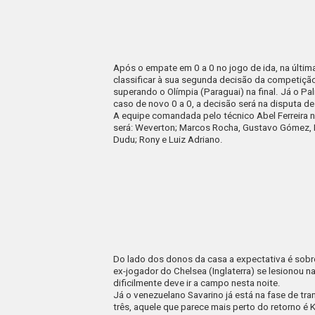
Após o empate em 0 a 0 no jogo de ida, na últim
classificar à sua segunda decisão da competiçã
superando o Olímpia (Paraguai) na final. Já o 
caso de novo 0 a 0, a decisão será na disputa de
A equipe comandada pelo técnico Abel Ferreira 
será: Weverton; Marcos Rocha, Gustavo Gómez, Lu
Dudu; Rony e Luiz Adriano.
Do lado dos donos da casa a expectativa é sobr
ex-jogador do Chelsea (Inglaterra) se lesionou n
dificilmente deve ir a campo nesta noite.
Já o venezuelano Savarino já está na fase de tr
três, aquele que parece mais perto do retorno é