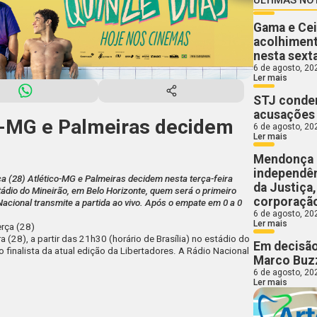
Gama e Cei
acolhiment
nesta sext
6 de agosto, 20
Ler mais
STJ conden
acusações 
co-MG e Palmeiras decidem
6 de agosto, 20
Ler mais
Mendonça 
independên
rça (28) Atlético-MG e Palmeiras decidem nesta terça-feira
da Justiça
estádio do Mineirão, em Belo Horizonte, quem será o primeiro
corporaçã
 Nacional transmite a partida ao vivo. Após o empate em 0 a 0
6 de agosto, 20
Ler mais
erça (28)
 (28), a partir das 21h30 (horário de Brasília) no estádio do
Em decisão
o finalista da atual edição da Libertadores. A
Rádio Nacional
Marco Buzz
6 de agosto, 20
Ler mais