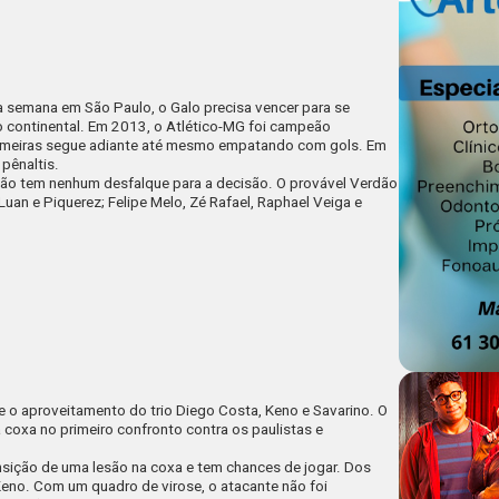
a semana em São Paulo, o Galo precisa vencer para se
o continental. Em 2013, o Atlético-MG foi campeão
Palmeiras segue adiante até mesmo empatando com gols. Em
 pênaltis.
não tem nenhum desfalque para a decisão. O provável Verdão
an e Piquerez; Felipe Melo, Zé Rafael, Raphael Veiga e
e o aproveitamento do trio Diego Costa, Keno e Savarino. O
a coxa no primeiro confronto contra os paulistas e
ansição de uma lesão na coxa e tem chances de jogar. Dos
 Keno. Com um quadro de virose, o atacante não foi