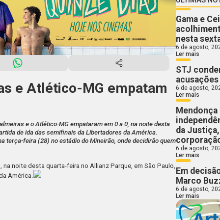
Gama e Cei
acolhiment
nesta sext
6 de agosto, 20
Ler mais
STJ conden
acusações 
ras e Atlético-MG empatam
6 de agosto, 20
Ler mais
Mendonça 
independên
almeiras e o Atlético-MG empataram em 0 a 0, na noite desta
da Justiça
partida de ida das semifinais da Libertadores da América.
corporaçã
a terça-feira (28) no estádio do Mineirão, onde decidirão quem
6 de agosto, 20
Ler mais
na noite desta quarta-feira no Allianz Parque, em São Paulo,
Em decisão
 da América.
Marco Buzz
6 de agosto, 20
Ler mais