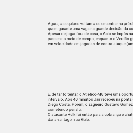
Agora, as equipes voltam a se encontrar na próxi
quem garante uma vaga na grande decisão da co
Apesar de jogar fora de casa, o Galo se impôs n
passes no meio de campo, enquanto o Verdão gu
em velocidade em jogadas de contra-ataque (uma
E, de tanto tentar, o Atlético-MG teve uma oport
intervalo. Aos 40 minutos Jair recebeu na ponta 
Diego Costa. Porém, o zagueiro Gustavo Gómez c
cometendo pênalti.
O atacante Hulk foi então para a cobrança e chu
dar a vantagem ao Galo.