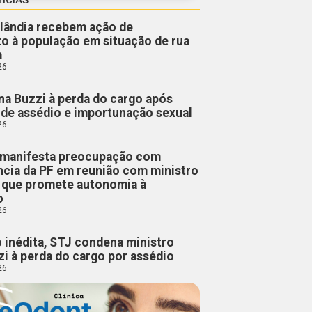
lândia recebem ação de
o à população em situação de rua
a
26
a Buzzi à perda do cargo após
de assédio e importunação sexual
26
manifesta preocupação com
cia da PF em reunião com ministro
, que promete autonomia à
o
26
 inédita, STJ condena ministro
i à perda do cargo por assédio
26