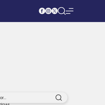
r...
TÍCIAS