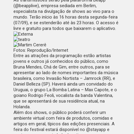
As transmissões serão pela plataforma Beapp
(@beapplive), empresa sediada em Berlim,
especialista na divulgação de shows ao vivo para o
mundo. Terão início às 16 horas desta segunda-feira
(07/09), e se estenderão até às 23 horas. O acesso é
livre e gratuito para todos que baixarem o aplicativo.
Fotos: Reprodução/Internet
Entre as atrações da programação estão artistas
jovens e outros já conhecidos do público, como
Bruna Mendes, Chá de Gim, entre outros, para se
apresentar ao lado de nomes importantes da música
brasileira, como Invasão Nortista – Jamrock (RR), e
Daniel Belleza (SP). Haverá ainda um convidado do
Uruguai, o grupo La Bomba Latina – Max Capote, e o
goiano Rodrigo Feoli, vocalista da banda Valentina,
que se apresentará de sua residência atual, na
Holanda.
Além dos shows, o público poderá conferir um
ambiente virtual com feira de produtos, comidas e
artigos em geral, típicos das edições presenciais. A
feira do festival estará disponível no @stayapp e