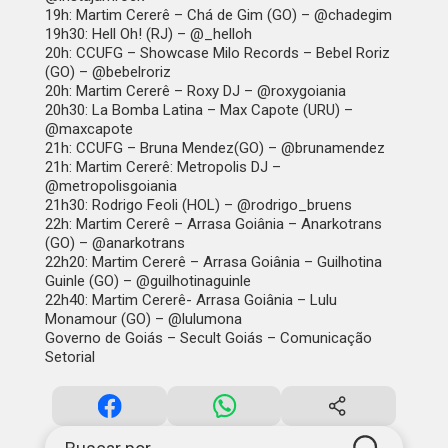
19h: Martim Cererê – Chá de Gim (GO) – @chadegim
19h30: Hell Oh! (RJ) – @_helloh
20h: CCUFG – Showcase Milo Records – Bebel Roriz
(GO) – @bebelroriz
20h: Martim Cererê – Roxy DJ – @roxygoiania
20h30: La Bomba Latina – Max Capote (URU) –
@maxcapote
21h: CCUFG – Bruna Mendez(GO) – @brunamendez
21h: Martim Cererê: Metropolis DJ –
@metropolisgoiania
21h30: Rodrigo Feoli (HOL) – @rodrigo_bruens
22h: Martim Cererê – Arrasa Goiânia – Anarkotrans
(GO) – @anarkotrans
22h20: Martim Cererê – Arrasa Goiânia – Guilhotina
Guinle (GO) – @guilhotinaguinle
22h40: Martim Cererê- Arrasa Goiânia – Lulu
Monamour (GO) – @lulumona
Governo de Goiás – Secult Goiás – Comunicação
Setorial