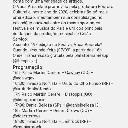
conta com uma variedade de artigos.
O Vaca Amarela é promovido pela produtora Fósforo
Cultural e, neste ano de 2020, celebra não só mais
uma edição, mas também sua consolidação no
calendário nacional entre os mais importantes
festivais de música do País e um dos principais
destaques da produção musical de Goiás.
Serviço:
Assunto: 19ª edição do Festival Vaca Amarela*
Quando: segunda-feira (07/09), a partir das 16h
Onde: Transmissão gratuita pela plataforma Beapp
(@beapplive)
Programação:
16h: Palco Martim Cererê – Gawgav (GO) –
@agalwgav
16h30: Invasão Nortista – Urutu do Olho Fundo (RR) –
@urutudoolhofundo
17h: Palco Martim Cererê – Distoppia (GO) –
@distoppiamusic
17h30: Daniel Belleza (SP) – @danielbelleza13
18h: Martim Cererê – Desert Crows (GO) –
@desertcrows
18h30: Invasão Nortista – Jamrock (RR) –
@instajamrock