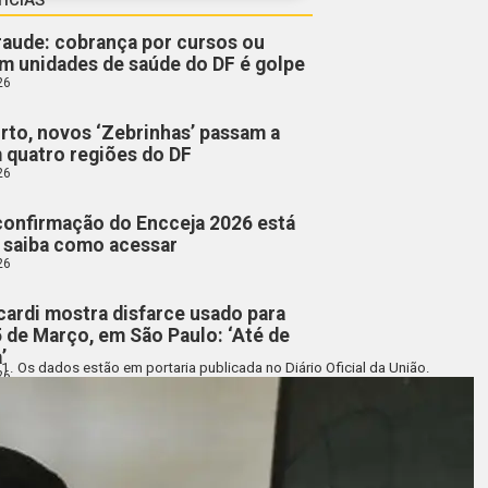
fraude: cobrança por cursos ou
m unidades de saúde do DF é golpe
26
rto, novos ‘Zebrinhas’ passam a
m quatro regiões do DF
26
confirmação do Encceja 2026 está
; saiba como acessar
26
cardi mostra disfarce usado para
5 de Março, em São Paulo: ‘Até de
’
21. Os dados estão em portaria publicada no
Diário Oficial da União
.
26