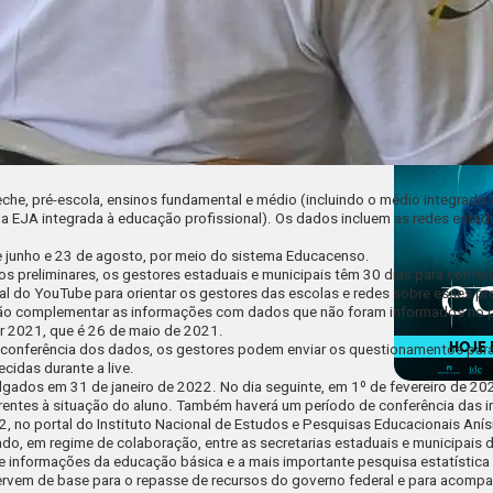
creche, pré-escola, ensinos fundamental e médio (incluindo o médio integrado
a EJA integrada à educação profissional). Os dados incluem as redes estaduai
e junho e 23 de agosto, por meio do sistema
Educacenso
.
os preliminares, os gestores estaduais e municipais têm 30 dias para conferê
al do
YouTube
para orientar os gestores das escolas e redes sobre esses p
ão complementar as informações com dados que não foram informados no per
r 2021, que é 26 de maio de 2021.
conferência dos dados, os gestores podem enviar os questionamentos para
recidas durante a
live
.
vulgados em 31 de janeiro de 2022. No dia seguinte, em 1º de fevereiro de 2
rentes à situação do aluno. Também haverá um período de conferência das 
22, no
portal do Instituto Nacional de Estudos e Pesquisas Educacionais Anísi
ado, em regime de colaboração, entre as secretarias estaduais e municipais 
 de informações da educação básica e a mais importante pesquisa estatística 
rvem de base para o repasse de recursos do governo federal e para acompanh