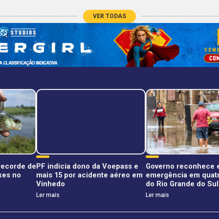
VER TODAS
 recorde de
PF indicia dono da Voepass e
Governo reconhece 
xes no
mais 15 por acidente aéreo em
emergência em quat
Vinhedo
do Rio Grande do Sul
Ler mais
Ler mais