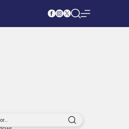
r...
TÍCIAS