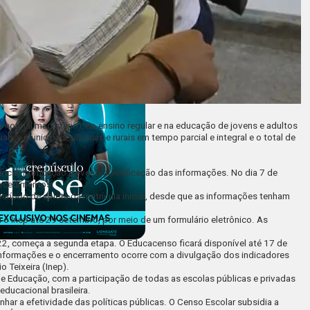
 e normal magistério), no ensino regular e na educação de jovens e adultos
s e municipais, urbanas e rurais em tempo parcial e integral e o total de
ncia, ratificação e eventual retificação das informações. No dia 7 de
rocedimentos.
íodo de coleta da matrícula inicial, desde que as informações tenham
 o Inep até 29 setembro, por meio de um
formulário eletrônico
. As
022, começa a segunda etapa. O Educacenso ficará disponível até 17 de
informações e o encerramento ocorre com a divulgação dos indicadores
o Teixeira
(Inep).
de Educação, com a participação de todas as escolas públicas e privadas
educacional brasileira.
ar a efetividade das políticas públicas. O Censo Escolar subsidia a