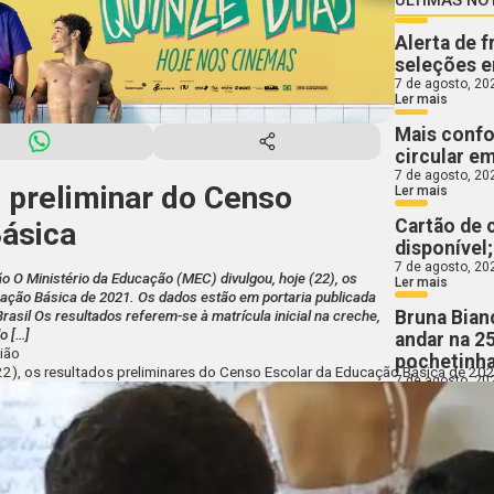
Alerta de 
seleções e
7 de agosto, 20
Ler mais
Mais confo
circular e
7 de agosto, 20
 preliminar do Censo
Ler mais
Cartão de 
Básica
disponível
7 de agosto, 20
ião O Ministério da Educação (MEC) divulgou, hoje (22), os
Ler mais
cação Básica de 2021. Os dados estão em portaria publicada
Bruna Bian
Brasil Os resultados referem-se à matrícula inicial na creche,
o […]
andar na 2
nião
pochetinha
(22), os resultados preliminares do Censo Escolar da Educação Básica de 20
7 de agosto, 20
Ler mais