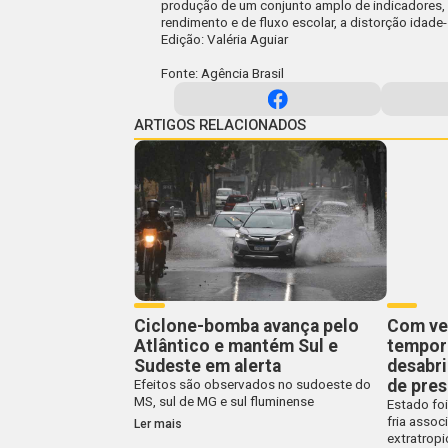
produção de um conjunto amplo de indicadores, 
rendimento e de fluxo escolar, a distorção idade-
Edição: Valéria Aguiar
Fonte: Agência Brasil
ARTIGOS RELACIONADOS
Ciclone-bomba avança pelo
Com ven
Atlântico e mantém Sul e
tempora
Sudeste em alerta
desabr
de pres
Efeitos são observados no sudoeste do
MS, sul de MG e sul fluminense
Estado foi
fria assoc
Ler mais
extratropi