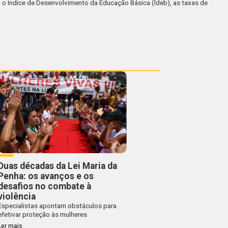
 o Índice de Desenvolvimento da Educação Básica (ldeb), as taxas de
Duas décadas da Lei Maria da
Penha: os avanços e os
desafios no combate à
violência
Especialistas apontam obstáculos para
efetivar proteção às mulheres
Ler mais