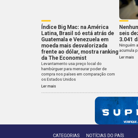
Índice Big Mac: na América
Nenhum
Latina, Brasil só está atrás de
seis d
Guatemala e Venezuela em
3.041 
moeda mais desvalorizada
Ninguém a
acumula p
frente ao dólar, mostra ranking
da The Economist
Ler mais
Levantamento usa preço local do
hambúrguer para mensurar poder de
compra nos países em comparação com
os Estados Unidos
Ler mais
CATEGORIAS
NOTÍCIAS DO PAÍS