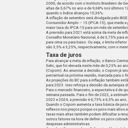
2000, de acordo com o Instituto Brasileiro de Ge
altas de 5,67% no ano e de 9,68% nos últimos 1
quando o índice alcançou 10,36%.
A inflação de setembro será divulgada pelo IBGE 
Consumidor Amplo – 15 (IPCA-15), que mede a pr
maior taxa do IPCA-15 para um mês de setembr
A previsão para 2021 está acima da meta de infl
Conselho Monetário Nacional, é de 3,75% para es
para cima ou para baixo. Ou seja, o limite infer
são 3,5% e 3,25%, respectivamente, com o mesmo
Taxa de juros
Para alcançar a meta de inflação, o Banco Centra
Selic, que
foi elevada neste mês
de 5,25% ao ano
(Copom). Ao anunciar a decisão, o Copom já sina
percentual na próxima reunião, marcada para o f
As projeções do BC para a inflação também estã
para 2023. Isso reforça a decisão da autarquia 
Para o mercado financeiro, a expectativa é de 
semana passada. Para o fim de 2022, a estimativ
2023 e 2024, a previsão é 6,75% e 6,5% ao ano,
Quando o Copom aumenta a taxa básica de juros,
reflexos nos preços porque os juros mais altos
taxas mais altas também podem dificultar a re
outros fatores na hora de definir os juros cobra
despesas administrativas.