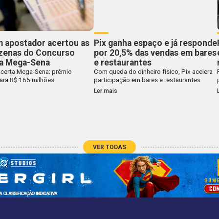
 apostador acertou as
Pix ganha espaço e já responde
ezenas do Concurso
por 20,5% das vendas em bares
da Mega-Sena
e restaurantes
certa Mega-Sena; prêmio
Com queda do dinheiro físico, Pix acelera
ara R$ 165 milhões
participação em bares e restaurantes
Ler mais
VER TODAS