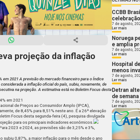
CCBB Brasí
celebração
7 de agosto, 20
Ler mais
Noruega pe
e amplia p
7 de agosto, 20
eva projeção da inflação
Ler mais
Hospital d
menos inva
7 de agosto, 20
% em 2021 A previsão do mercado financeiro para o Índice
Ler mais
onsiderada a inflação oficial do país, subiu, novamente, de
Detran alte
secutiva na projeção. A estimativa está no Boletim Focus desta
de semana
,04% em 2021
7 de agosto, 20
 Nacional de Preços ao Consumidor Amplo (IPCA),
Ler mais
ovamente, de 8,45% para 8,51% neste ano. É a 26ª elevação
oletim Focus desta segunda-feira (4), pesquisa divulgada
ojeção para os principais indicadores econômicos.
 Para 2023 e 2024, as previsões são de 3,25% e 3%,
ão subiu 0,87%
, a maior inflação para o mês desde o ano