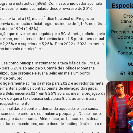
ografia e Estatística (IBGE). Com isso, o indicador acumula
2 meses, o maior acumulado desde fevereiro de 2016,
na sexta-feira (8), mas o Índice Nacional de Preços ao
évia da inflação oficial,
registrou índice de 1,14% no mês
, a
o desde 1994 (1,42%).
ação que deve ser perseguida pelo BC. A meta, definida pelo
te ano, com intervalo de tolerância de 1,5 ponto percentual
ior é 2,25% e o superior de 5,25%. Para 2022 e 2023 as metas
 intervalo de tolerância.
l usa como principal instrumento a taxa básica de juros, a
 para 6,25% ao ano pelo Comitê de Política Monetária
lizou que pretende elevar a Selic em mais um ponto
im de outubro.
o ligeiramente acima da meta para 2022 e ao redor da meta
de
manter a política contracionista
de elevação dos juros.
que a Selic encerre 2021 em 8,25% ao ano, mesma projeção da
a é de que a taxa básica suba para 8,5% ao ano. E para
 respectivamente.
 a finalidade é conter a demanda aquecida, e isso causa
 encarecem o crédito e estimulam a poupança. Desse modo,
cuperação da economia. Além disso, os bancos consideram
dos dos consumidores, como risco de inadimplência, lucro e